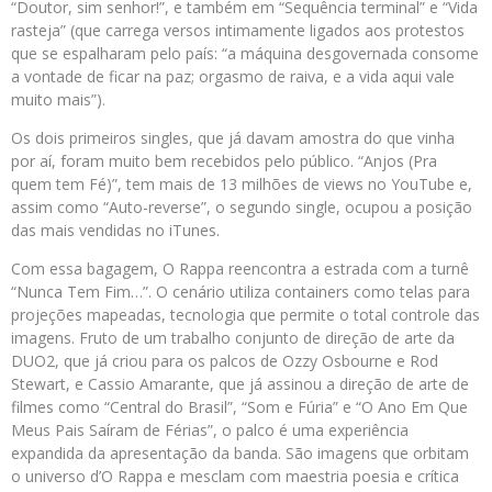
“Doutor, sim senhor!”, e também em “Sequência terminal” e “Vida
rasteja” (que carrega versos intimamente ligados aos protestos
que se espalharam pelo país: “a máquina desgovernada consome
a vontade de ficar na paz; orgasmo de raiva, e a vida aqui vale
muito mais”).
Os dois primeiros singles, que já davam amostra do que vinha
por aí, foram muito bem recebidos pelo público. “Anjos (Pra
quem tem Fé)”, tem mais de 13 milhões de views no YouTube e,
assim como “Auto-reverse”, o segundo single, ocupou a posição
das mais vendidas no iTunes.
Com essa bagagem, O Rappa reencontra a estrada com a turnê
“Nunca Tem Fim…”. O cenário utiliza containers como telas para
projeções mapeadas, tecnologia que permite o total controle das
imagens. Fruto de um trabalho conjunto de direção de arte da
DUO2, que já criou para os palcos de Ozzy Osbourne e Rod
Stewart, e Cassio Amarante, que já assinou a direção de arte de
filmes como “Central do Brasil”, “Som e Fúria” e “O Ano Em Que
Meus Pais Saíram de Férias”, o palco é uma experiência
expandida da apresentação da banda. São imagens que orbitam
o universo d’O Rappa e mesclam com maestria poesia e crítica