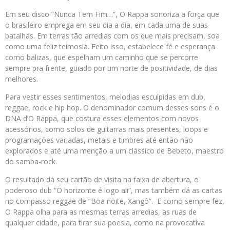
Em seu disco “Nunca Tem Fim…”, O Rappa sonoriza a força que
o brasileiro emprega em seu dia a dia, em cada uma de suas
batalhas. Em terras tão arredias com os que mais precisam, soa
como uma feliz teimosia. Feito isso, estabelece fé e esperança
como balizas, que espelham um caminho que se percorre
sempre pra frente, guiado por um norte de positividade, de dias
melhores.
Para vestir esses sentimentos, melodias esculpidas em dub,
reggae, rock e hip hop. O denominador comum desses sons é o
DNA d’O Rappa, que costura esses elementos com novos
acessórios, como solos de guitarras mais presentes, loops e
programações variadas, metais e timbres até então não
explorados e até uma menção a um clássico de Bebeto, maestro
do samba-rock.
O resultado dá seu cartão de visita na faixa de abertura, o
poderoso dub “O horizonte é logo ali”, mas também dá as cartas
no compasso reggae de “Boa noite, Xangô”. E como sempre fez,
O Rappa olha para as mesmas terras arredias, as ruas de
qualquer cidade, para tirar sua poesia, como na provocativa