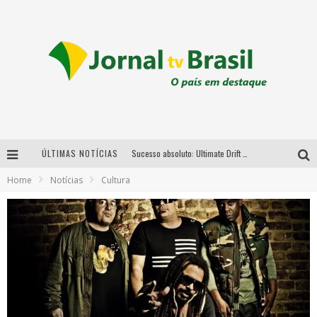
ÚLTIMAS NOTÍCIAS
Sucesso absoluto: Ultimate Drift 2026 reúne milhares de fãs e consagra campeões no Mega Space
Home
Notícias
Cultura
LMaior campeonato de drift da América Latina arrecada doações para vítimas das chuvas em MG neste fim de semana
Chega de mistério! Baianas Ozadas lança tema do carnaval de 2026 nesta terça-feira
Em abril, Boulevard Shopping BH realiza sorteio de TVs 4K