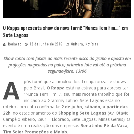
O Rappa apresenta show da nova turnê “Nunca Tem Fim…” em
Sete Lagoas
Redacao
12 de junho de 2016
Cultura
,
Notícias
Show conta com faixas do mais recente disco do grupo e aposta em
projeções mapeadas no palco; primeiro lote vai até a próxima
segunda-feira, 13/06
A
pós turnê que acumulou dois Lollapaloozas e shows
pelo Brasil,
O Rappa
está na estrada para apresentar
“Nunca Tem Fim…”, seu mais recente trabalho que foi
indicado ao Grammy Latino. Sete Lagoas está no
roteiro com data confirmada:
2 de julho,
sábado, a partir das
22h
, no estacionamento do
Shopping Sete Lagoas
(Av. Otávio
Campêlo Ribeiro, 2801 – Eldorado, Sete Lagoas, Minas Gerais). O
evento é uma realização das empresas
Renatinho Pé da Vaca,
Tim Soier Promoções e Malab.