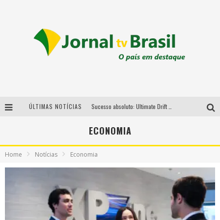
ÚLTIMAS NOTÍCIAS
Sucesso absoluto: Ultimate Drift 2026 reúne milhares de fãs e consagra campeões no Mega Space
LMaior campeonato de drift da América Latina arrecada doações para vítimas das chuvas em MG neste fim de semana
ECONOMIA
Chega de mistério! Baianas Ozadas lança tema do carnaval de 2026 nesta terça-feira
Home
Notícias
Economia
Em abril, Boulevard Shopping BH realiza sorteio de TVs 4K