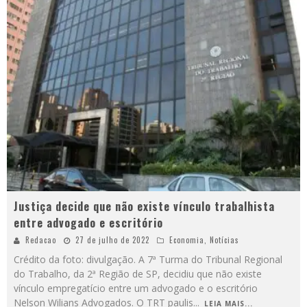
Justiça decide que não existe vínculo trabalhista
entre advogado e escritório
Redacao
27 de julho de 2022
Economia
,
Notícias
Crédito da foto: divulgação. A 7ª Turma do Tribunal Regional
do Trabalho, da 2ª Região de SP, decidiu que não existe
vínculo empregatício entre um advogado e o escritório
Nelson Wilians Advogados. O TRT paulis
...
LEIA MAIS...