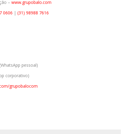
ação –
www.grupobalo.com
77 0606
|
(31) 98988 7616
(WhatsApp pessoal)
p corporativo)
.com/grupobalocom