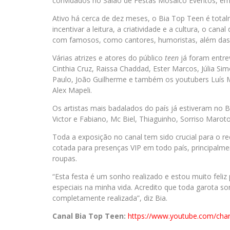
convidados no Salão de Festas Mosaico Eventos, em
Ativo há cerca de dez meses, o Bia Top Teen é total
incentivar a leitura, a criatividade e a cultura, o cana
com famosos, como cantores, humoristas, além das 
Várias atrizes e atores do público
teen
já foram entre
Cinthia Cruz, Raissa Chaddad, Ester Marcos, Júlia Si
Paulo, João Guilherme e também os youtubers Luís M
Alex Mapeli.
Os artistas mais badalados do país já estiveram no B
Victor e Fabiano, Mc Biel, Thiaguinho, Sorriso Maroto
Toda a exposição no canal tem sido crucial para o r
cotada para presenças VIP em todo país, principalm
roupas.
“Esta festa é um sonho realizado e estou muito fe
especiais na minha vida. Acredito que toda garota 
completamente realizada”, diz Bia.
Canal Bia Top Teen:
https://www.youtube.com/cha