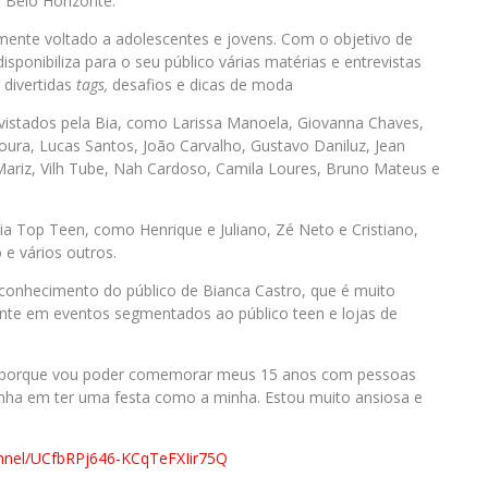
 Belo Horizonte.
mente voltado a adolescentes e jovens. Com o objetivo de
l disponibiliza para o seu público várias matérias e entrevistas
divertidas
tags,
desafios e dicas de moda
vistados pela Bia, como Larissa Manoela, Giovanna Chaves,
moura, Lucas Santos, João Carvalho, Gustavo Daniluz, Jean
ariz, Vilh Tube, Nah Cardoso, Camila Loures, Bruno Mateus e
ia Top Teen, como Henrique e Juliano, Zé Neto e Cristiano,
 e vários outros.
econhecimento do público de Bianca Castro, que é muito
ente em eventos segmentados ao público teen e lojas de
liz porque vou poder comemorar meus 15 anos com pessoas
sonha em ter uma festa como a minha. Estou muito ansiosa e
nnel/UCfbRPj646-KCqTeFXIir75Q