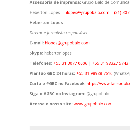
Assessoria de imprensa:
Grupo Balo de Comunic
Heberton Lopes –
hlopes@grupobalo.com
–
(31) 30
Heberton Lopes
Diretor e jornalista responsável
E-mail:
hlopes@grupobalo.com
Skype:
hebertonlopes
Telefones:
+55 31 3077 0606
|
+55 31 98327 5743
Plantão GBC 24 horas:
+55 31 98988 7616
(WhatsAp
Curta o #GBC no Facebook
:
https://www.facebook
Siga o #GBC no Instagram:
@grupobalo
Acesse o nosso site
:
www.grupobalo.com