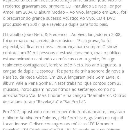
Frederico gravaram seu primeiro CD, intitulado Se Não For por
Amor, em 2004. O álbum Modão – Ao Vivo, lançado em 2006, foi
o precursor do grande sucesso Acústico Ao Vivo, CD e DVD
produzido em 2007, que revelou a dupla para todo país.
O trabalho João Neto & Frederico – Ao Vivo, lançado em 2008,
foi um marco na carreira dos músicos. “Essa gravação foi
especial, vai ficar em nossa lembrança para sempre. O show
contou com 30 mil pessoas e estava chovendo, mas o público
estava animado cantando as músicas com a gente, foi algo
realmente contagiante”, lembra João Neto. No ano seguinte, a
canção da dupla “Detonou”, fez parte da trilha sonora da novela
Paraíso, da Rede Globo. Em 2009, lançaram pela Som Livre, o
álbum Vale a Pena Sonhar. Neste trabalho, que contou com 23
músicas, introduziram novos ritmos ao sertanejo, como no
arrocha “Não Vou Mais Chorar” e na canção “Marmiteiro”. Outros
destaques foram “Revelação” e “Sai Pra Lá”.
Em 2012, apostando em um repertório mais dançante, lançaram
o álbum Ao Vivo em Palmas, pela Som Livre, gravado na capital
tocantinense. O disco consagrou as músicas “Tô Morando
Sozinho”, “Tá Combinado” e “Lê Lê Lê”, tendo as duas últimas