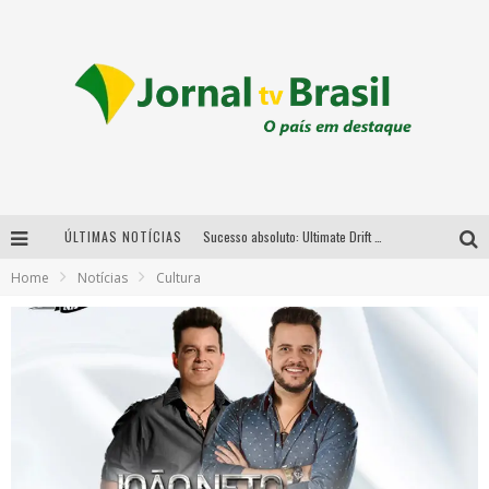
Sucesso absoluto: Ultimate Drift 2026 reúne milhares de fãs e consagra campeões no Mega Space
ÚLTIMAS NOTÍCIAS
LMaior campeonato de drift da América Latina arrecada doações para vítimas das chuvas em MG neste fim de semana
Home
Notícias
Cultura
Chega de mistério! Baianas Ozadas lança tema do carnaval de 2026 nesta terça-feira
Em abril, Boulevard Shopping BH realiza sorteio de TVs 4K