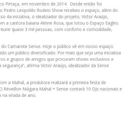
o Pirraça, em novembro de 2014. Desde então foi
, o Pedro Leopoldo Rodeio Show recebeu o espaço, além do
 da iniciativa, o idealizador do projeto, Victor Araújo,
om a cantora baiana Alinne Rosa, que lotou o Espaço Eagles.
 reunir quase 3 mil pessoas, com conforto e comodidade,
o do Camarote Sense. Hoje o público vê em nosso espaço
do um público diversificado. Por mais que seja uma iniciativa
eros e grupos de amigos que procuram shows exclusivos e
segurança”, afirma Victor Araújo, idealizador da Sense
om a Mahal, a produtora realizará a primeira festa de
 O Réveillon Niágara Mahal + Sense contará 10 DJs nacionais e
o na virada de ano.