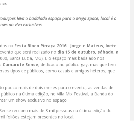
cias
roduções leva o badalado espaço para o Mega Space; local é o
ows ao vivo exclusivos
idos na
Festa Bloco Pirraça 2016.
Jorge e Mateus, Ivete
 evento que será realizado no
dia 15 de outubro, sábado, a
 3000, Santa Luzia, MG). E o espaço mais badalado nos
 o
Camarote Sense
, dedicado ao público gay, mas que tem
ersos tipos de públicos, como casais e amigos héteros, que
do pouco mais de dois meses para o evento, as vendas de
público na última edição, no Villa Mix Festival, a Banda do
ntar um show exclusivo no espaço.
Sense recebeu mais de 3 mil pessoas na última edição do
mil foliões estejam presentes no local.