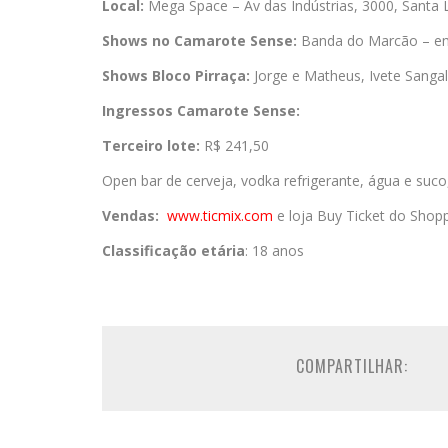
Local:
Mega Space – Av das Indústrias, 3000, Santa L
Shows no Camarote Sense:
Banda do Marcão – em 
Shows Bloco Pirraça:
Jorge e Matheus, Ivete Sanga
Ingressos Camarote Sense:
Terceiro lote:
R$ 241,50
Open bar de cerveja, vodka refrigerante, água e suco
Vendas:
www.ticmix.com
e loja Buy Ticket do Shop
Classificação etária
: 18 anos
COMPARTILHAR: