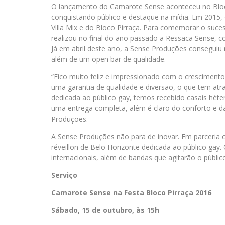
O lançamento do Camarote Sense aconteceu no Bloc
conquistando público e destaque na mídia. Em 2015
Villa Mix e do Bloco Pirraça. Para comemorar o sucesso
realizou no final do ano passado a Ressaca Sense, c
Já em abril deste ano, a Sense Produções conseguiu
além de um open bar de qualidade.
“Fico muito feliz e impressionado com o cresciment
uma garantia de qualidade e diversão, o que tem atraí
dedicada ao público gay, temos recebido casais hét
uma entrega completa, além é claro do conforto e da 
Produções.
A Sense Produções não para de inovar. Em parceria c
réveillon de Belo Horizonte dedicada ao público gay.
internacionais, além de bandas que agitarão o públic
Serviço
Camarote Sense na Festa Bloco Pirraça 2016
Sábado, 15 de outubro, às 15h