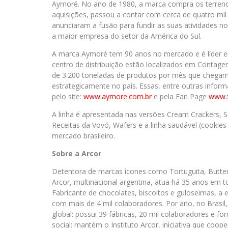
Aymoré. No ano de 1980, a marca compra os terrenos
aquisições, passou a contar com cerca de quatro mil
anunciaram a fusão para fundir as suas atividades no 
a maior empresa do setor da América do Sul.
A marca Aymoré tem 90 anos no mercado e é líder em
centro de distribuição estão localizados em Contag
de 3.200 toneladas de produtos por mês que chegam
estrategicamente no país. Essas, entre outras info
pelo site:
www.aymore.com.br
e pela Fan Page
www.f
A linha é apresentada nas versões Cream Crackers, 
Receitas da Vovó, Wafers e a linha saudável (cookie
mercado brasileiro.
Sobre a Arcor
Detentora de marcas ícones como Tortuguita, Butter 
Arcor, multinacional argentina, atua há 35 anos em 
Fabricante de chocolates, biscoitos e guloseimas, a 
com mais de 4 mil colaboradores. Por ano, no Brasil,
global: possui 39 fábricas, 20 mil colaboradores e f
social: mantém o Instituto Arcor, iniciativa que co