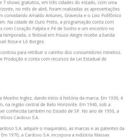
7 shows gratuitos, em três cidades do estado, com uma
rizonte, no mês de abril, foram realizadas as apresentações
m convidando Arnaldo Antunes, Graveola e o Lixo Polifônico
lim. Na cidade de Ouro Preto, a programação conta com
antis com Coração Palpita e Pé de Sonho e um encontro no
 a temporada, o festival em Pouso Alegre recebe a banda
uel Rosa e Lô Borges.
ntrou para retribuir o carinho dos consumidores mineiros.
e Produção e conta com recursos da Lei Estadual de
 Moinho Inglez, dando início à história da marca. Em 1930, é
 na região central de Belo Horizonte. Em 1940, sob a
 ser conhecida também no Estado de SP. No ano de 1950, a
ntícios Cardoso S.A.
ardoso S.A. adquire o maquinário, as marcas e as patentes da
s. Em 1970, a Cardoso S.A. incorpora a indústria Massas