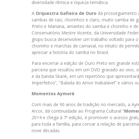
diversidade rítmica e riqueza temática.
A
Orquestra Gafieira de Ouro
dá prosseguimento à
sambas de raiz, chorinhos e claro, muito samba de g
Preto e Mariana, amantes do samba e chorinho e de
Conservatório Mestre Vicente, da Universidade Feder
grupo busca desenvolver um trabalho voltado para o 
chorinho e marchas de carnaval, no intuito de permi
apreciar a história do samba no Brasil.
Para encerrar a edição de Ouro Preto em grande esti
parceria que resultou em um DVD gravado ao vivo, su
e da banda Skank, em um repertório que apresentar
Imperfeitos”, “Balada do Amor Inabalável” e vários o
Momentos Aymoré
Com mais de 90 anos de tradição no mercado, a Aym
Arcor, dá continuidade ao Programa Cultural “
Momen
2014 e chega à 7ª edição, é promover o acesso grat
para toda a família, para coroar a relação de parce
nove décadas.