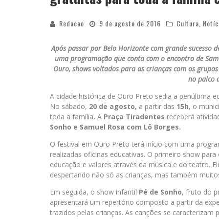
Redacao
9 de agosto de 2016
Cultura
,
Notíc
Após passar por Belo Horizonte com grande sucesso de 
uma programação que conta com o encontro de Samue
Ouro, shows voltados para as crianças com os grupos 
no palco 
A cidade histórica de Ouro Preto sedia a penúltima 
No sábado,
20 de agosto,
a partir das
15h
, o muni
toda a família
.
A
Praça Tiradentes
receberá ativida
Sonho e Samuel Rosa com Lô Borges.
O festival em Ouro Preto terá início com uma progr
realizadas oficinas educativas. O primeiro show par
educação e valores através da música e do teatro. El
despertando não só as crianças, mas também muitos
Em seguida, o show infantil
Pé de Sonho
, fruto do 
apresentará um repertório composto a partir da expe
trazidos pelas crianças. As canções se caracterizam