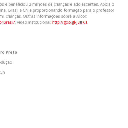
etos e beneficiou 2 milhões de crianças e adolescentes. Apoia o
a, Brasil e Chile proporcionando formação para o professor
l crianças. Outras informações sobre a Arcor:
rBrasil/
. Vídeo institucional:
http://goo.gl/J3IFCI
.
ro Preto
rodução
15h