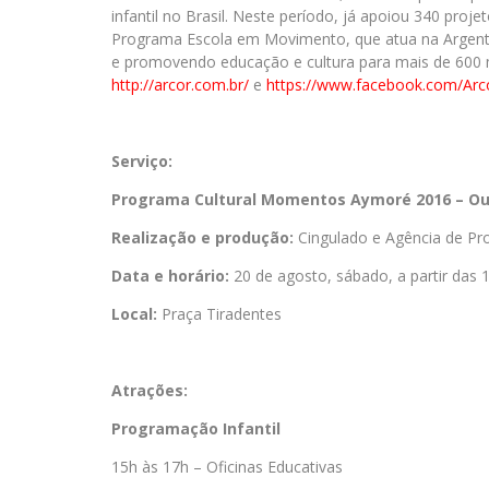
infantil no Brasil. Neste período, já apoiou 340 proj
Programa Escola em Movimento, que atua na Argentin
e promovendo educação e cultura para mais de 600 mi
http://arcor.com.br/
e
https://www.facebook.com/Arco
Serviço:
Programa Cultural Momentos Aymoré 2016 – Ou
Realizaçã
o e produ
çã
o:
Cingulado e Agência de P
Data e hor
á
rio:
20 de agosto, sábado, a partir das 
Local:
Praça Tiradentes
Atraçõ
es:
Programação Infantil
15h às 17h – Oficinas Educativas