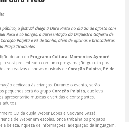
ias
público, o festival chega a Ouro Preto no dia 20 de agosto com
l Rosa e Lô Borges, a apresentação da Orquestra Gafieria de
Coração Palpita e Pé de Sonho, além de oficinas e brincadeiras
da Praça Tiradentes
edição do ano do
Programa Cultural Momentos Aymoré
.
cípio será presenteado com uma programação gratuita para
des recreativas e shows musicais de
Coração Palpita, Pé de
amação dedicada às crianças. Durante o evento, serão
a os pequenos será do grupo
Coração Palpita
, que leva
es apresentarão músicas divertidas e contagiantes,
 adultos.
primeiro CD da dupla Weber Lopes e Geovane Sassá,
riência de Weber em escolas, onde trabalha os projetos
 pela beleza, riqueza de informações, adequação da linguagem,