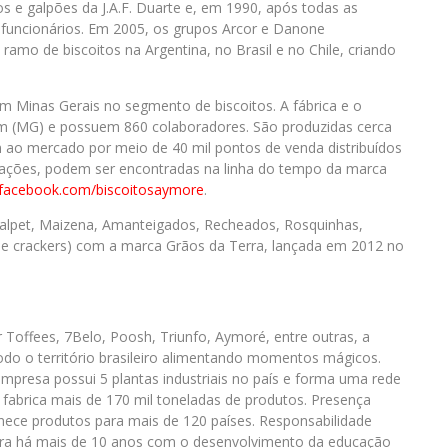
 e galpões da J.A.F. Duarte e, em 1990, após todas as
 funcionários. Em 2005, os grupos Arcor e Danone
ramo de biscoitos na Argentina, no Brasil e no Chile, criando
 Minas Gerais no segmento de biscoitos. A fábrica e o
em (MG) e possuem 860 colaboradores. São produzidas cerca
 ao mercado por meio de 40 mil pontos de venda distribuídos
rmações, podem ser encontradas na linha do tempo da marca
acebook.com/biscoitosaymore
.
Salpet, Maizena, Amanteigados, Recheados, Rosquinhas,
s e crackers) com a marca Grãos da Terra, lançada em 2012 no
Toffees, 7Belo, Poosh, Triunfo, Aymoré, entre outras, a
todo o território brasileiro alimentando momentos mágicos.
empresa possui 5 plantas industriais no país e forma uma rede
 fabrica mais de 170 mil toneladas de produtos. Presença
ornece produtos para mais de 120 países. Responsabilidade
opera há mais de 10 anos com o desenvolvimento da educação