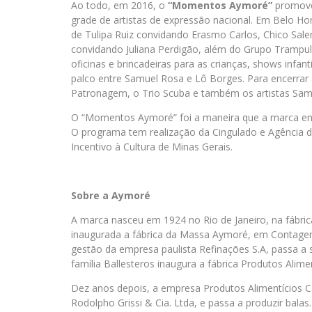
Ao todo, em 2016, o
“Momentos Aymoré”
promove 
grade de artistas de expressão nacional. Em Belo Ho
de Tulipa Ruiz convidando Erasmo Carlos, Chico Sale
convidando Juliana Perdigão, além do Grupo Trampu
oficinas e brincadeiras para as crianças, shows inf
palco entre Samuel Rosa e Lô Borges. Para encerrar
Patronagem, o Trio Scuba e também os artistas Sam
O “Momentos Aymoré” foi a maneira que a marca enco
O programa tem realização da Cingulado e Agência d
Incentivo à Cultura de Minas Gerais.
Sobre a Aymoré
A marca nasceu em 1924 no Rio de Janeiro, na fábrica
inaugurada a fábrica da Massa Aymoré, em Contagem,
gestão da empresa paulista Refinações S.A, passa a
família Ballesteros inaugura a fábrica Produtos Alime
Dez anos depois, a empresa Produtos Alimentícios C
Rodolpho Grissi & Cia. Ltda, e passa a produzir bala