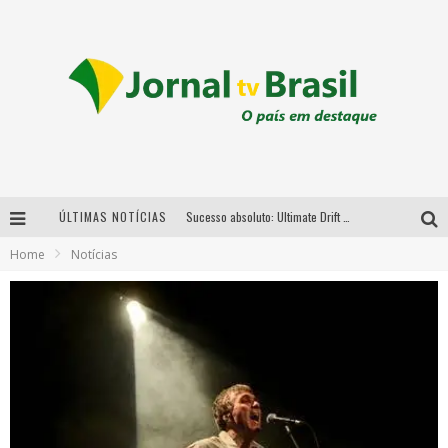
ÚLTIMAS NOTÍCIAS
Sucesso absoluto: Ultimate Drift 2026 reúne milhares de fãs e consagra campeões no Mega Space
Home
Notícias
LMaior campeonato de drift da América Latina arrecada doações para vítimas das chuvas em MG neste fim de semana
Chega de mistério! Baianas Ozadas lança tema do carnaval de 2026 nesta terça-feira
Em abril, Boulevard Shopping BH realiza sorteio de TVs 4K