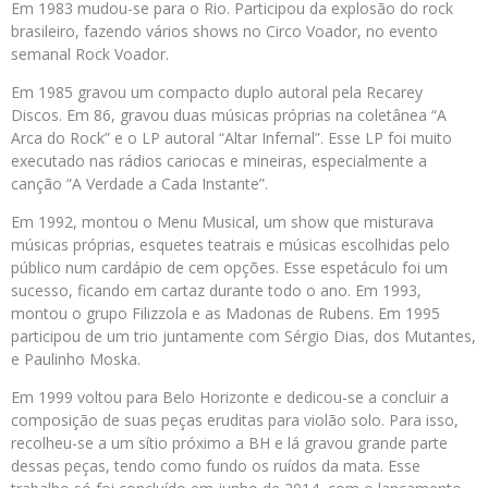
Em 1983 mudou-se para o Rio. Participou da explosão do rock
brasileiro, fazendo vários shows no Circo Voador, no evento
semanal Rock Voador.
Em 1985 gravou um compacto duplo autoral pela Recarey
Discos. Em 86, gravou duas músicas próprias na coletânea “A
Arca do Rock” e o LP autoral “Altar Infernal”. Esse LP foi muito
executado nas rádios cariocas e mineiras, especialmente a
canção “A Verdade a Cada Instante”.
Em 1992, montou o Menu Musical, um show que misturava
músicas próprias, esquetes teatrais e músicas escolhidas pelo
público num cardápio de cem opções. Esse espetáculo foi um
sucesso, ficando em cartaz durante todo o ano. Em 1993,
montou o grupo Filizzola e as Madonas de Rubens. Em 1995
participou de um trio juntamente com Sérgio Dias, dos Mutantes,
e Paulinho Moska.
Em 1999 voltou para Belo Horizonte e dedicou-se a concluir a
composição de suas peças eruditas para violão solo. Para isso,
recolheu-se a um sítio próximo a BH e lá gravou grande parte
dessas peças, tendo como fundo os ruídos da mata. Esse