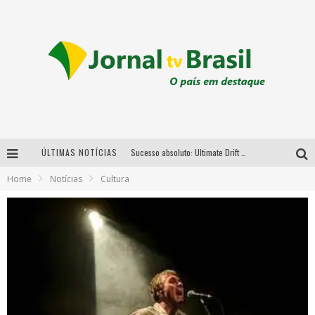
ÚLTIMAS NOTÍCIAS
Sucesso absoluto: Ultimate Drift 2026 reúne milhares de fãs e consagra campeões no Mega Space
Home
Notícias
Cultura
LMaior campeonato de drift da América Latina arrecada doações para vítimas das chuvas em MG neste fim de semana
Chega de mistério! Baianas Ozadas lança tema do carnaval de 2026 nesta terça-feira
Em abril, Boulevard Shopping BH realiza sorteio de TVs 4K