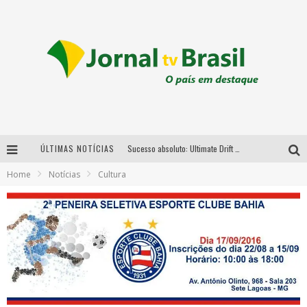
ÚLTIMAS NOTÍCIAS
Sucesso absoluto: Ultimate Drift 2026 reúne milhares de fãs e consagra campeões no Mega Space
Home
Notícias
Cultura
LMaior campeonato de drift da América Latina arrecada doações para vítimas das chuvas em MG neste fim de semana
Chega de mistério! Baianas Ozadas lança tema do carnaval de 2026 nesta terça-feira
Em abril, Boulevard Shopping BH realiza sorteio de TVs 4K