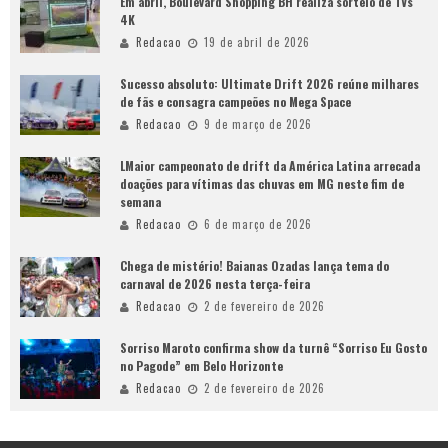
Em abril, Boulevard Shopping BH realiza sorteio de TVs
4K
Redacao
19 de abril de 2026
Sucesso absoluto: Ultimate Drift 2026 reúne milhares
de fãs e consagra campeões no Mega Space
Redacao
9 de março de 2026
LMaior campeonato de drift da América Latina arrecada
doações para vítimas das chuvas em MG neste fim de
semana
Redacao
6 de março de 2026
Chega de mistério! Baianas Ozadas lança tema do
carnaval de 2026 nesta terça-feira
Redacao
2 de fevereiro de 2026
Sorriso Maroto confirma show da turnê “Sorriso Eu Gosto
no Pagode” em Belo Horizonte
Redacao
2 de fevereiro de 2026