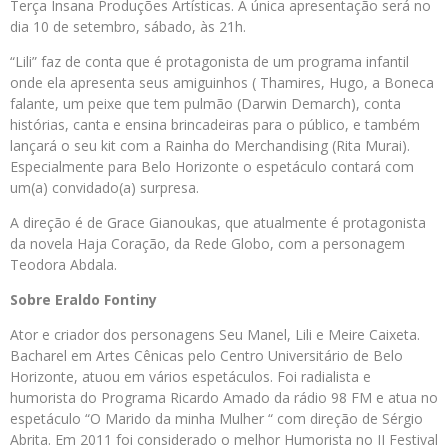
Terça Insana Produções Artísticas. A única apresentação será no
dia 10 de setembro, sábado, às 21h.
“Lili” faz de conta que é protagonista de um programa infantil
onde ela apresenta seus amiguinhos ( Thamires, Hugo, a Boneca
falante, um peixe que tem pulmão (Darwin Demarch), conta
histórias, canta e ensina brincadeiras para o público, e também
lançará o seu kit com a Rainha do Merchandising (Rita Murai).
Especialmente para Belo Horizonte o espetáculo contará com
um(a) convidado(a) surpresa.
A direção é de Grace Gianoukas, que atualmente é protagonista
da novela Haja Coração, da Rede Globo, com a personagem
Teodora Abdala.
Sobre Eraldo Fontiny
Ator e criador dos personagens Seu Manel, Lili e Meire Caixeta.
Bacharel em Artes Cênicas pelo Centro Universitário de Belo
Horizonte, atuou em vários espetáculos. Foi radialista e
humorista do Programa Ricardo Amado da rádio 98 FM e atua no
espetáculo “O Marido da minha Mulher “ com direção de Sérgio
Abrita. Em 2011 foi considerado o melhor Humorista no II Festival