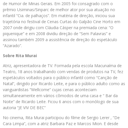
de Humor de Minas Gerais. Em 2005 foi consagrado com o
prêmio Usiminas/Sinparc de melhor ator por sua atuação no
infantil “Cia. de palhaços”. Em matéria de direção, iniciou sua
trajetória no festival de Cenas Curtas do Galpão Cine Horto em
2007 onde dirigiu com Cláudia Cásper na premiada cena: “O
piquenique” e em 2008 dividiu direção de “Sem Palavras” e
assinou também 2009 a assistência de direção do espetáculo
“Azarado”.
Sobre Rita Murai
Atriz, apresentadora de TV. Formada pela escola Macunaíma de
Teatro, 18 anos trabalhando com vendas de produtos na TV, fez
espetáculos voltados para o público infantil como “Canção de
Natal”, dirigido por Ricardo Leite, e para o público adulto como as
vanguardistas “Wellcome” cujas cenas aconteciam
simultaneamente em vários cômodos de uma casa e “ Bar da
Noite” de Ricardo Leite. Ficou 6 anos com o monólogo de sua
autoria “JE VIV DE BEC”
No cinema, Rita Murai participou do filme de Sergio Lerer , “De
Cara Limpa”, com a atriz Barbara Paz e Marcos Mion. E desde