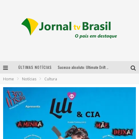
ÚLTIMAS NOTÍCIAS
Sucesso absoluto: Ultimate Drift 2026 reúne milhares de fãs e consagra campeões no Mega Space
Home
Notícias
Cultura
LMaior campeonato de drift da América Latina arrecada doações para vítimas das chuvas em MG neste fim de semana
Chega de mistério! Baianas Ozadas lança tema do carnaval de 2026 nesta terça-feira
Em abril, Boulevard Shopping BH realiza sorteio de TVs 4K