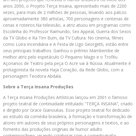
anos 2000, o Projeto Terça Insana, apresentado mais de 2200
vezes, para mais de 2 milhões de pessoas, levando aos palcos
aproximadamente 380 artistas, 700 personagens e centenas de
cenas e roteiros.Na televisão, a atriz atuou em programas como
Escolinha do Professor Raimundo, Sex Appeal, Guerra dos Sexos
da TV Globo e Ra Tim Bum, da TV Cultura. No cinema, filmes
como Loira Incendiária e A Festa de Ugo Georgetti, estão entre
seus principais trabalhos. Ganhou o prêmio Mambembe de
melhor atriz pelo espetáculo O Pequeno Mago e o Troféu
Açorianos de Teatro pela peça O Acre vai à Rússia. Atualmente é
protagonista da novela Haja Coração, da Rede Globo, com a
personagem Teodora Abdala.
Sobre a Terça Insana Produções
A Terça Insana Produções Artísticas lançou em 2001 o famoso
projeto teatral de continuidade intitulado “TERÇA INSANA”, criado
e dirigido por Grace Gianoukas. Esse projeto teatral foi dedicado
ao estudo da comédia brasileira, à formação e transformação de
atores em autores de seus próprios personagens e textos, e ao
fomento das produções originais de humor adulto
contemporâneo, visando colaborar com a comediografia