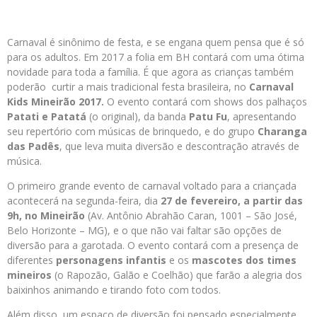
Carnaval é sinônimo de festa, e se engana quem pensa que é só
para os adultos. Em 2017 a folia em BH contará com uma ótima
novidade para toda a família. É que agora as crianças também
poderão curtir a mais tradicional festa brasileira, no
Carnaval
Kids Mineirão 2017.
O evento contará com shows dos palhaços
Patati e Patatá
(o original), da banda
Patu Fu
, apresentando
seu repertório com músicas de brinquedo, e do grupo
Charanga
das Padês
, que leva muita diversão e descontração através de
música.
O primeiro grande evento de carnaval voltado para a criançada
acontecerá na segunda-feira, dia
27 de fevereiro, a partir das
9h, no Mineirão
(Av. Antônio Abrahão Caran, 1001 – São José,
Belo Horizonte – MG), e o que não vai faltar são opções de
diversão para a garotada. O evento contará com a presença de
diferentes
personagens infantis
e os
mascotes dos times
mineiros
(o Rapozão, Galão e Coelhão) que farão a alegria dos
baixinhos animando e tirando foto com todos.
Além disso, um espaço de diversão foi pensado especialmente