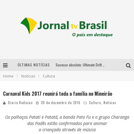
ÚLTIMAS NOTÍCIAS
Sucesso absoluto: Ultimate Drift 2026 reúne milhares de fãs e consagra campeões no Mega Space
Home
Notícias
Cultura
LMaior campeonato de drift da América Latina arrecada doações para vítimas das chuvas em MG neste fim de semana
Chega de mistério! Baianas Ozadas lança tema do carnaval de 2026 nesta terça-feira
Carnaval Kids 2017 reunirá toda a família no Mineirão
Em abril, Boulevard Shopping BH realiza sorteio de TVs 4K
Diario Redacao
20 de dezembro de 2016
Cultura
,
Notícias
Os palhaços Patati e Patatá, a banda Pato Fu e o grupo Charanga
das Padês estão confirmados para animar
a criançada através de música