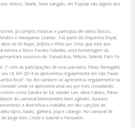
no Veloso, Skank, Ivete Sangalo, Art Popular são alguns dos
zonte, já compôs músicas e participou de vários blocos,
Síndico e Havayanas Usadas. Faz parte da Orquestra Royal,
o
Baile do Pó Royal, Selfolia e Pinto por Cima,
que este ano
guá estreia o bloco Pacato Cidadão, uma homenagem às
resentará sucessos do Tianastácia, Wilson, Sideral, Pato Fu.
. 1” com as participações de seus parceiros Flávio Renegado
m seu cd. Em 2014 se apresentou regularmente em São Paulo
 “Samba Rock”. No Rio tambem se apresentou regularmente na
á convida” onde se apresenta uma vez por mês convidando
lá nomes como Sandra de Sá, Vander Lee, Aline Calixto, Flávio
depois do carnaval belorizontino bem agitado, Gustavo
ecimento e diversifica o trabalho em dez canções de
ados tipos, baião, gafieira, pop e calango. No carnaval de
 de Jorge Ben, Criolo e Gabriel o Pensador.