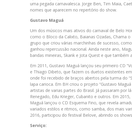
uma pegada carnavalesca. Jorge Ben, Tim Maia, Caeta
nomes que aparecem no repertório do show.
Gustavo Maguá
Um dos músicos mais ativos do carnaval de Belo Hori
como o Bloco da Calixto, Baianas Ozadas, Chama o 
grupo que criou várias marchinhas de sucesso, com
ganhou repercussão nacional. Ainda neste ano, Ma
bandas mineiras, Skank e Jota Quest e que também ap
Em 2011, Gustavo Maguá lançou seu primeiro CD “Vol
e Thiago Dibeto, que fazem os duetos existentes e
onde foi recebido de braços abertos pela turma do
lapa carioca. Em BH criou o projeto “Gustavo Magu
artistas de varias partes do Brasil. Já passaram por 
Renegado, Edu Krieger, Cubanito e outros. Em 2015, 
Maguá lançou o CD Esquema Fino, que revela amadur
variados estilos e ritmos, como samba, dos mais vari
2016, participou do festival Belove, abrindo os shows
Serviço: