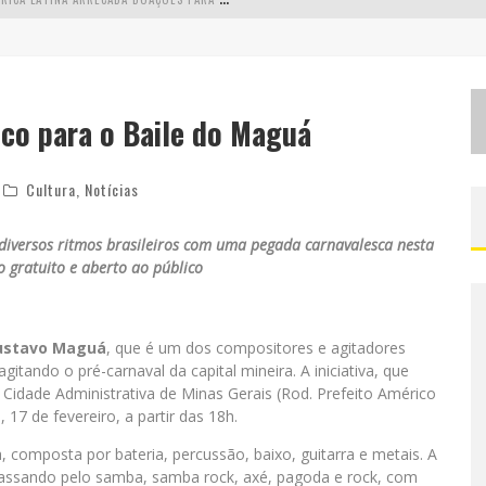
C
HEGA DE MISTÉRIO! BAIANAS OZADAS LANÇA TEMA DO CARNAVAL DE 2026 NESTA TERÇA-FEIRA
EALIZA SORTEIO DE TVS 4K
lco para o Baile do Maguá
S
UCESSO ABSOLUTO: ULTIMATE DRIFT 2026 REÚNE MILHARES DE FÃS E CONSAGRA CAMPEÕES NO MEGA SPACE
Cultura
,
Notícias
iversos ritmos brasileiros com uma pegada carnavalesca nesta
o gratuito e aberto ao público
ustavo Maguá
, que é um dos compositores e agitadores
itando o pré-carnaval da capital mineira. A iniciativa, que
a Cidade Administrativa de Minas Gerais (Rod. Prefeito Américo
 17 de fevereiro, a partir das 18h.
composta por bateria, percussão, baixo, guitarra e metais. A
 passando pelo samba, samba rock, axé, pagoda e rock, com