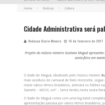
Home
Notícias
Cultura
EM ABRIL, BOULEVARD SHOPPING BH R
Cidade Administrativa será pa
Redacao Diario Mineiro
16 de fevereiro de 2017
Projeto do músico mineiro Gustavo Maguá apresenta d
sexta-feira em event
O Baile do Maguá, idealizado pelo músico mineiro
G
mais assíduos do carnaval de Belo Horizonte, segue ag
reúne vários ritmos brasileiros, animará os foliões n
Gianetti – MG10, s/nº – Serra Verde) nesta sexta-feira,
O Baile do Maguá conta com uma big band completa, 
apresentação passeia por vários ritmos brasileiros,