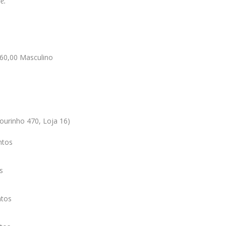
e.
60,00 Masculino
ourinho 470, Loja 16)
ntos
s
ntos