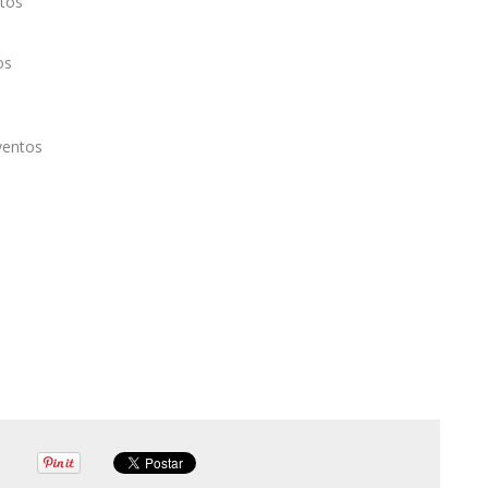
tos
os
ventos