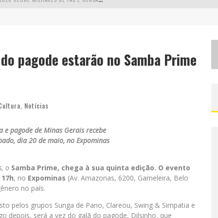
L
MAIOR CAMPEONATO DE DRIFT DA AMÉRICA LATINA ARRECADA DOAÇÕES PARA VÍTIMAS DAS CHUVAS EM MG NESTE FIM DE SEMANA
C
HEGA DE MISTÉRIO! BAIANAS OZADAS LANÇA TEMA DO CARNAVAL DE 2026 NESTA TERÇA-FEIRA
 do pagode estarão no Samba Prime
EALIZA SORTEIO DE TVS 4K
Cultura
,
Notícias
a e pagode de Minas Gerais recebe
bado, dia 20 de maio, no Expominas
s, o
Samba Prime
, chega à sua quinta edição. O evento
s
17h
, no
Expominas
(Av. Amazonas, 6200, Gameleira, Belo
nero no país.
sto pelos grupos Sunga de Pano, Clareou, Swing & Simpatia e
go depois, será a vez do galã do pagode, Dilsinho, que