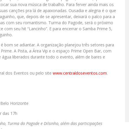
ocar sua nova música de trabalho. Para ferver ainda mais os
uas canções pra lá de apaixonadas. Ousadia e alegria é o que
uinho, que, depois de se apresentar, deixará o palco para a
inas com seu romantismo. Turma do Pagode, será o próximo
te com seu hit “Lancinho”. E para encerrar o Samba Prime 5,
guinho.
 é bom se adiantar. A organização planejou três setores para
 Prime. A Pista, a Área Vip e o espaço Prime Open Bar, com
o e água liberados durante todo o evento, além de bares e
ral dos Eventos ou pelo site
www.centraldoseventos.com
.
 Belo Horizonte
r das 17h
nho, Turma do Pagode e Dilsinho, além das participações