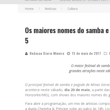
Home
Notícias
Cultura
Os maiores nomes do samba e
EM ABRIL, BOULEVARD SHOPPING BH R
5
Redacao Diario Mineiro
15 de maio de 2017
O maior festival de samb
grandes atrações neste sá
O principal festival de samba e pagode de Minas Gerai
acontece neste sábado,
dia 20 de maio
, a partir da
Horizonte/MG), com shows dos maiores nomes do gê
Para abrir a programação, um mix de artistas compo
a dupla Chininha & Príncipe sobe ao palco às 18h. Lo