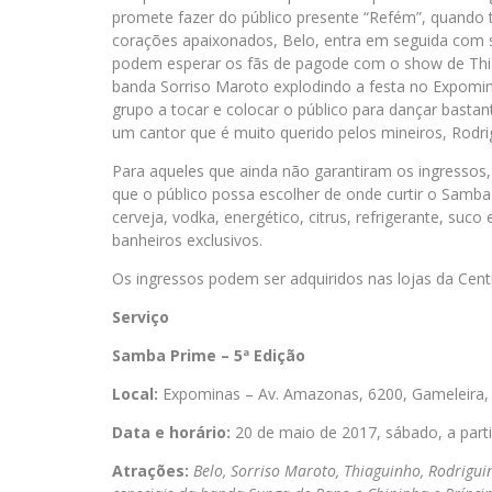
promete fazer do público presente “Refém”, quando t
corações apaixonados, Belo, entra em seguida com s
podem esperar os fãs de pagode com o show de Thiag
banda Sorriso Maroto explodindo a festa no Expom
grupo a tocar e colocar o público para dançar bastan
um cantor que é muito querido pelos mineiros, Rodri
Para aqueles que ainda não garantiram os ingressos,
que o público possa escolher de onde curtir o Samba
cerveja, vodka, energético, citrus, refrigerante, suc
banheiros exclusivos.
Os ingressos podem ser adquiridos nas lojas da Cent
Serviço
Samba Prime – 5ª Edição
Local:
Expominas – Av. Amazonas, 6200, Gameleira,
Data e horário:
20 de maio de 2017, sábado, a parti
Atrações:
Belo, Sorriso Maroto, Thiaguinho, Rodrigui