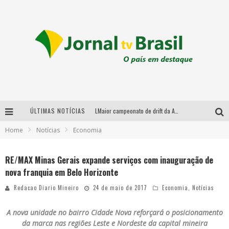
ÚLTIMAS NOTÍCIAS
LMaior campeonato de drift da América Latina arrecada doações para vítimas das chuvas em MG neste fim de semana
Home
Notícias
Economia
Chega de mistério! Baianas Ozadas lança tema do carnaval de 2026 nesta terça-feira
Em abril, Boulevard Shopping BH realiza sorteio de TVs 4K
RE/MAX Minas Gerais expande serviços com inauguração de
nova franquia em Belo Horizonte
Sucesso absoluto: Ultimate Drift 2026 reúne milhares de fãs e consagra campeões no Mega Space
Redacao Diario Mineiro
24 de maio de 2017
Economia
,
Notícias
A nova unidade no bairro Cidade Nova reforçará o posicionamento
da marca nas regiões Leste e Nordeste da capital mineira