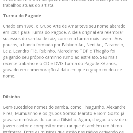
trabalhos atuais do artista.
Turma do Pagode
Criado em 1996, o Grupo Arte de Amar teve seu nome alterado
em 2001 para Turma do Pagode. A ideia original era relembrar
sucessos do samba de raiz, com uma turma mais jovem. Aos
poucos, a banda formada por Fabiano Art, Neni Art, Caramelo,
Leiz, Leandro Filé, Rubinho, Marcelinho TDP e Thiagão foi
galgando seu próprio caminho rumo ao estrelato. Seu mais
recente trabalho é o CD e DVD Turma do Pagode XV anos,
gravado em comemoração à data em que o grupo mudou de
nome.
Dilsinho
Bem-sucedidos nomes do samba, como Thiaguinho, Alexandre
Pires, Mumuzinho e os grupos Sorriso Maroto e Bom Gosto já
gravaram músicas do carioca Dilsinho. Agora, chegou a vez de o
jovem cantor e compositor mostrar que é também um ótimo
intérprete. Entre as músicas que estão nas rádios cativando os