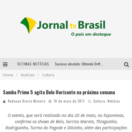
ÚLTIMAS NOTÍCIAS
Sucesso absoluto: Ultimate Drift 2026 reúne milhares de fãs e consagra campeões no Mega Space
Home
Notícias
Cultura
LMaior campeonato de drift da América Latina arrecada doações para vítimas das chuvas em MG neste fim de semana
Chega de mistério! Baianas Ozadas lança tema do carnaval de 2026 nesta terça-feira
Samba Prime 5 agita Belo Horizonte na próxima semana
Em abril, Boulevard Shopping BH realiza sorteio de TVs 4K
Redacao Diario Mineiro
10 de maio de 2017
Cultura
,
Notícias
O evento, que será realizado no dia 20 de maio, no Expominas,
confirma os shows de Belo, Sorriso Maroto, Thiaguinho,
Rodriguinho, Turma do Pagode e Dilsinho, além das participações