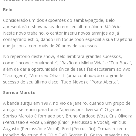
Belo
Considerado um dos expoentes do samba/pagode, Belo
apresentará o show baseado em seu último álbum
Mistério
.
Neste novo trabalho, o cantor inseriu novos arranjos ao já
consagrado estilo, dando um toque todo especial à sua trajetória
que já conta com mais de 20 anos de sucessos.
No repertório deste show, Belo lembrará grandes sucessos,
como “Incondicionalmente”, “Razão da Minha Vida” e “Tua Boca”,
além de dar a oportunidade única de seus fãs escutarem ao vivo
“Tatuagem”, “Vi no seu Olhar II” (uma continuação do grande
sucesso de seu último disco, Tudo Novo) e “Porta Aberta”.
Sorriso Maroto
A banda surgiu em 1997, no Rio de Janeiro, quando um grupo de
amigos se reuniu para tocar “apenas por diversão”. O grupo
Sorriso Maroto é formado por, Bruno Cardoso (Voz), Cris Oliveira
(Percussão e Vocal), Sérgio Júnior (Percussão e Vocal), Vinícius
Augusto (Percussão e Vocal), Fred (Percussão). O mais recente
trabalho do grupo é o CD e DVD Sorriso Eu Gosto, gravados no