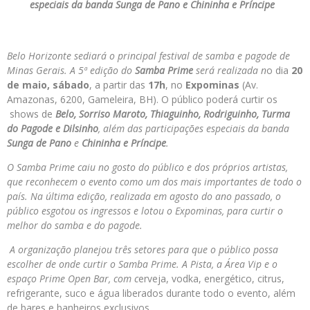
especiais da banda Sunga de Pano e Chininha e Príncipe
Belo Horizonte sediará o principal festival de samba e pagode de
Minas Gerais. A 5ª edição do
Samba Prime
será realizada n
o dia
20
de maio, sábado
, a partir das
17h
, no
Expominas
(Av.
Amazonas, 6200, Gameleira, BH). O público poderá curtir os
shows de
Belo, Sorriso Maroto, Thiaguinho, Rodriguinho, Turma
do Pagode e Dilsinho
, além das participações especiais da banda
Sunga de Pano
e
Chininha e Príncipe
.
O Samba Prime caiu no gosto do público e dos próprios artistas,
que reconhecem o evento como um dos mais importantes de todo o
país. Na última edição, realizada em agosto do ano passado, o
público esgotou os ingressos e lotou o Expominas, para curtir o
melhor do samba e do pagode.
A organização planejou três setores para que o público possa
escolher de onde curtir o Samba Prime. A Pista, a Área Vip e o
espaço Prime Open Bar,
com c
erveja, vodka, energético, citrus,
refrigerante, suco e água liberados durante todo o evento, além
de bares e banheiros exclusivos.