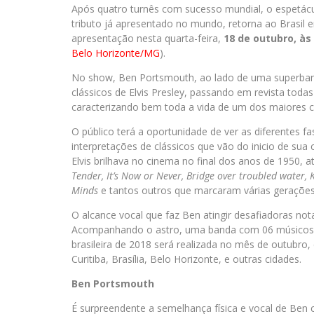
Após quatro turnês com sucesso mundial, o espetác
tributo já apresentado no mundo, retorna ao Brasil 
apresentação nesta quarta-feira,
18 de outubro, às
Belo Horizonte/MG
).
No show, Ben Portsmouth, ao lado de uma superba
clássicos de Elvis Presley, passando em revista todas
caracterizando bem toda a vida de um dos maiores 
O público terá a oportunidade de ver as diferentes fa
interpretações de clássicos que vão do inicio de sua
Elvis brilhava no cinema no final dos anos de 1950,
Tender, It’s Now or Never, Bridge over troubled water, K
Minds
e tantos outros que marcaram várias gerações
O alcance vocal que faz Ben atingir desafiadoras nota
Acompanhando o astro, uma banda com 06 músicos e 
brasileira de 2018 será realizada no mês de outubro
Curitiba, Brasília, Belo Horizonte, e outras cidades.
Ben Portsmouth
É surpreendente a semelhança física e vocal de Ben 