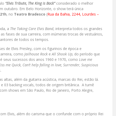
ulo
“Elvis Tribute, The King is Back”
considerado o melhor
em outubro. Em Belo Horizonte, o show terá única
 21h
, no
Teatro Bradesco
(
Rua da Bahia, 2244, Lourdes –
nda, a
The Taking Care Elvis Band
, interpreta todos os grandes
 as fases de sua carreira, com inúmeras trocas de vestuários,
cantores de todos os tempos.
ses de Elvis Presley, com os figurinos de época e
 carreira, como
Jailhouse Rock
e
All Shook Up,
do período que
 até seus sucessos dos anos 1960 e 1970, como
Love me
iss me Quick, Can’t help falling in love, Surrender, Suspicious
.
s altas, além da guitarra acústica, marcas do Rei, estão lá.
03 backing vocals, todos de origem britânica. A turnê
, com shows em São Paulo, Rio de Janeiro, Porto Alegre,
com Elvis, além do carisma que o confunde com o próprio Rei