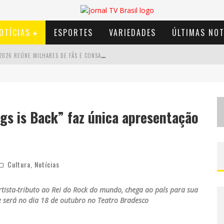
OTÍCIAS
ESPORTES
VARIEDADES
ÚLTIMAS NOT
S
UCESSO ABSOLUTO: ULTIMATE DRIFT 2026 REÚNE MILHARES DE FÃS E CONSAGRA CAMPEÕES NO MEGA SPACE
L
MAIOR CAMPEONATO DE DRIFT DA AMÉRICA LATINA ARRECADA DOAÇÕES PARA VÍTIMAS DAS CHUVAS EM MG NESTE FIM DE SEMANA
C
HEGA DE MISTÉRIO! BAIANAS OZADAS LANÇA TEMA DO CARNAVAL DE 2026 NESTA TERÇA-FEIRA
ngs is Back” faz única apresentação
EALIZA SORTEIO DE TVS 4K
Cultura
,
Notícias
tista-tributo ao Rei do Rock do mundo, chega ao país para sua
 será no dia 18 de outubro no Teatro Bradesco