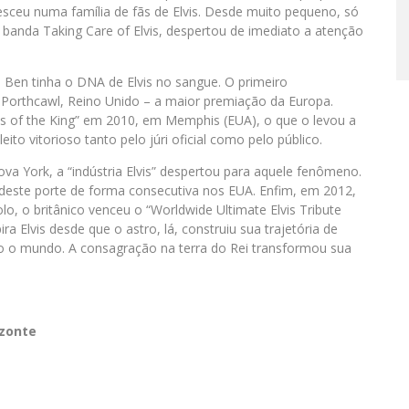
resceu numa família de fãs de Elvis. Desde muito pequeno, só
banda Taking Care of Elvis, despertou de imediato a atenção
Ben tinha o DNA de Elvis no sangue. O primeiro
 Porthcawl, Reino Unido – a maior premiação da Europa.
s of the King” em 2010, em Memphis (EUA), o que o levou a
leito vitorioso tanto pelo júri oficial como pelo público.
a York, a “indústria Elvis” despertou para aquele fenômeno.
 deste porte de forma consecutiva nos EUA. Enfim, em 2012,
o, o britânico venceu o “Worldwide Ultimate Elvis Tribute
ra Elvis desde que o astro, lá, construiu sua trajetória de
o o mundo. A consagração na terra do Rei transformou sua
zonte