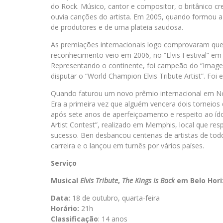
do Rock. Músico, cantor e compositor, o britânico c
ouvia canções do artista. Em 2005, quando formou a 
de produtores e de uma plateia saudosa.
As premiações internacionais logo comprovaram que 
reconhecimento veio em 2006, no “Elvis Festival” em
Representando o continente, foi campeão do “Image
disputar o “World Champion Elvis Tribute Artist”. Foi e
Quando faturou um novo prêmio internacional em Nov
Era a primeira vez que alguém vencera dois torneios
após sete anos de aperfeiçoamento e respeito ao ídol
Artist Contest”, realizado em Memphis, local que respi
sucesso. Ben desbancou centenas de artistas de tod
carreira e o lançou em turnês por vários países.
Serviço
Musical
Elvis Tribute
,
The Kings Is Back
em Belo Hori
Data:
18 de outubro, quarta-feira
Horário:
21h
Classificação
: 14 anos