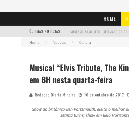
HOME
N
ÚLTIMAS NOTÍCIAS
Home
Notícias
Cultura
Musical “Elvis Tribute, The Ki
EM ABRIL, BOULEVARD SHOPPING BH R
em BH nesta quarta-feira
Redacao Diario Mineiro
16 de outubro de 2017
Show do britânico Ben Portsmouth, eleito o melhor ar
sétima turnê; show em Belo Horizonte