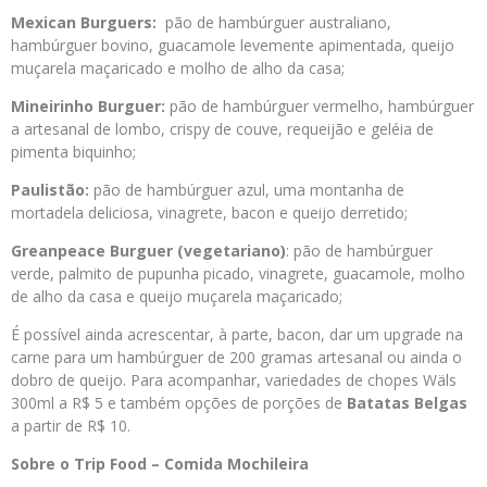
Mexican Burguers:
pão de hambúrguer australiano,
hambúrguer bovino, guacamole levemente apimentada, queijo
muçarela maçaricado e molho de alho da casa;
Mineirinho Burguer:
pão de hambúrguer vermelho, hambúrguer
a artesanal de lombo, crispy de couve, requeijão e geléia de
pimenta biquinho;
Paulistão:
pão de hambúrguer azul, uma montanha de
mortadela deliciosa, vinagrete, bacon e queijo derretido;
Greanpeace Burguer (vegetariano)
: pão de hambúrguer
verde, palmito de pupunha picado, vinagrete, guacamole, molho
de alho da casa e queijo muçarela maçaricado;
É possível ainda acrescentar, à parte, bacon, dar um upgrade na
carne para um hambúrguer de 200 gramas artesanal ou ainda o
dobro de queijo. Para acompanhar, variedades de chopes Wäls
300ml a R$ 5 e também opções de porções de
Batatas Belgas
a partir de R$ 10.
Sobre o Trip Food – Comida Mochileira