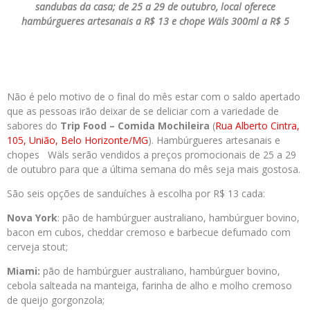
sandubas da casa; de 25 a 29 de outubro, local oferece
hambúrgueres artesanais a R$ 13 e chope Wäls 300ml a R$ 5
Não é pelo motivo de o final do mês estar com o saldo apertado
que as pessoas irão deixar de se deliciar com a variedade de
sabores do
Trip Food – Comida Mochileira
(
Rua Alberto Cintra,
105, União, Belo Horizonte/MG
). Hambúrgueres artesanais e
chopes Wäls serão vendidos a preços promocionais de 25 a 29
de outubro para que a última semana do mês seja mais gostosa.
São seis opções de sanduíches à escolha por R$ 13 cada:
Nova York
: pão de hambúrguer australiano, hambúrguer bovino,
bacon em cubos, cheddar cremoso e barbecue defumado com
cerveja stout;
Miami:
pão de hambúrguer australiano, hambúrguer bovino,
cebola salteada na manteiga, farinha de alho e molho cremoso
de queijo gorgonzola;