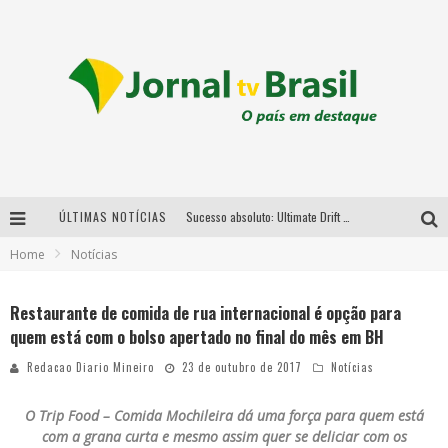
ÚLTIMAS NOTÍCIAS
Sucesso absoluto: Ultimate Drift 2026 reúne milhares de fãs e consagra campeões no Mega Space
Home
Notícias
LMaior campeonato de drift da América Latina arrecada doações para vítimas das chuvas em MG neste fim de semana
Chega de mistério! Baianas Ozadas lança tema do carnaval de 2026 nesta terça-feira
Restaurante de comida de rua internacional é opção para
quem está com o bolso apertado no final do mês em BH
Em abril, Boulevard Shopping BH realiza sorteio de TVs 4K
Redacao Diario Mineiro
23 de outubro de 2017
Notícias
O Trip Food – Comida Mochileira dá uma força para quem está
com a grana curta e mesmo assim quer se deliciar com os