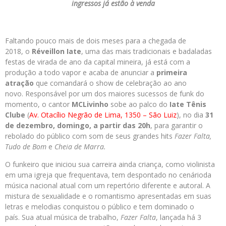
ingressos já estão à venda
Faltando pouco mais de dois meses para a chegada de
2018, o
Réveillon Iate
, uma das mais tradicionais e badaladas
festas de virada de ano da capital mineira, já está com a
produção a todo vapor e acaba de anunciar a
primeira
atração
que comandará o show de celebração ao ano
novo. Responsável por um dos maiores sucessos de funk do
momento, o cantor
MCLivinho
sobe ao palco do
Iate Tênis
Clube
(
Av. Otacílio Negrão de Lima, 1350 – São Luiz
), no dia
31
de dezembro
, domingo, a partir das
20h
, para garantir o
rebolado do público com som de seus grandes hits
Fazer Falta,
Tudo de Bom
e
Cheia de Marra.
O funkeiro que iniciou sua carreira ainda criança, como violinista
em uma igreja que frequentava, tem despontado no cenárioda
música nacional atual com um repertório diferente e autoral. A
mistura de sexualidade e o romantismo apresentadas em suas
letras e melodias conquistou o público e tem dominado o
país. Sua atual música de trabalho,
Fazer Falta
, lançada há 3