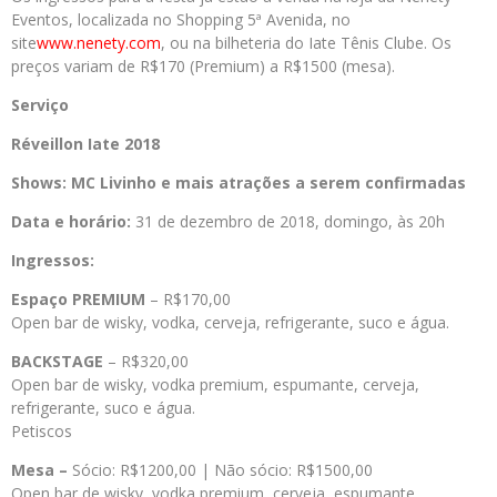
Eventos, localizada no Shopping 5ª Avenida, no
site
www.nenety.com
, ou na bilheteria do Iate Tênis Clube. Os
preços variam de R$170 (Premium) a R$1500 (mesa).
Serviço
Réveillon Iate 2018
Shows: MC Livinho e mais atrações a serem confirmadas
Data e horário:
31 de dezembro de 2018, domingo, às 20h
Ingressos:
Espaço PREMIUM
– R$170,00
Open bar de wisky, vodka, cerveja, refrigerante, suco e água.
BACKSTAGE
– R$320,00
Open bar de wisky, vodka premium, espumante, cerveja,
refrigerante, suco e água.
Petiscos
Mesa –
Sócio: R$1200,00 | Não sócio: R$1500,00
Open bar de wisky, vodka premium, cerveja, espumante,