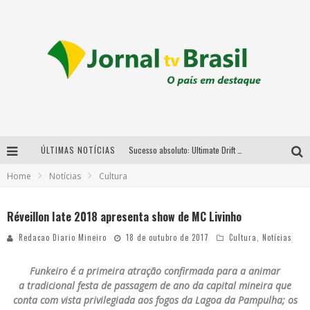
ÚLTIMAS NOTÍCIAS
Sucesso absoluto: Ultimate Drift 2026 reúne milhares de fãs e consagra campeões no Mega Space
Home
Notícias
Cultura
LMaior campeonato de drift da América Latina arrecada doações para vítimas das chuvas em MG neste fim de semana
Chega de mistério! Baianas Ozadas lança tema do carnaval de 2026 nesta terça-feira
Réveillon Iate 2018 apresenta show de MC Livinho
Em abril, Boulevard Shopping BH realiza sorteio de TVs 4K
Redacao Diario Mineiro
18 de outubro de 2017
Cultura
,
Notícias
Funkeiro é a primeira atração confirmada para a animar
a tradicional festa de passagem de ano da capital mineira que
conta com vista privilegiada aos fogos da Lagoa da Pampulha; os