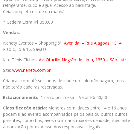
refrigerante, suco e água. Acesso ao backstage.
Ceia completa e café da manhã
* Cadeira Extra R$ 350,00
Vendas:
Nenety Eventos – Shopping 5ª
Avenida
– Rua Alagoas, 1314
,
Piso C, loja 16, Savassi
Iate Tênis Clube –
Av. Otacílio Negrão de Lima, 1350 – São Luiz
Site:
www.nenety.com.br
Crianças com até seis anos de idade no colo não pagam, mas
não terão cadeiras reservadas.
Estacionamento
: 1 carro por mesa – Valor R$ 40,00
Classificação etária:
Menores com idades entre 14 e 16 anos
podem ir ao evento acompanhados pelos pais ou outros outros
parentes, como tios, avós ou irmãos maiores de idade, mediante
autorização por expresso dos responsáveis legais.