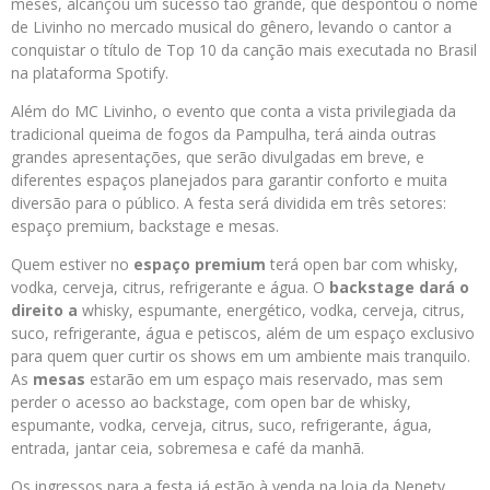
meses, alcançou um sucesso tão grande, que despontou o nome
de Livinho no mercado musical do gênero, levando o cantor a
conquistar o título de Top 10 da canção mais executada no Brasil
na plataforma Spotify.
Além do MC Livinho, o evento que conta a vista privilegiada da
tradicional queima de fogos da Pampulha, terá ainda outras
grandes apresentações, que serão divulgadas em breve, e
diferentes espaços planejados para garantir conforto e muita
diversão para o público. A festa será dividida em três setores:
espaço premium, backstage e mesas.
Quem estiver no
espaço
premium
terá open bar com whisky,
vodka, cerveja, citrus, refrigerante e água. O
backstage
dará o
direito a
whisky, espumante, energético, vodka, cerveja, citrus,
suco, refrigerante, água e petiscos, além de um espaço exclusivo
para quem quer curtir os shows em um ambiente mais tranquilo.
As
mesas
estarão em um espaço mais reservado, mas sem
perder o acesso ao backstage, com open bar de whisky,
espumante, vodka, cerveja, citrus, suco, refrigerante, água,
entrada, jantar ceia, sobremesa e café da manhã.
Os ingressos para a festa já estão à venda na loja da Nenety