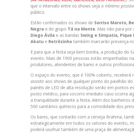
que o intervalo entre os shows seja o mínimo possí
público.
Estão confirmados os shows de
Sorriso Maroto, B
Negra
e do grupo
Tá na Mente
. Mas não para por
Diego Ávila
e as bandas
Swing e Simpatia, Pique 
Akatu
e
Retrôzinho
também marcarão presença no f
E para que a festa seja bem bonita, a produção do S
evento. Mais de 1900 pessoas estão empenhadas na re
produtores, atendentes de bares e outros profissiona
O espaço do evento, que é 100% coberto, receberá 
assistir aos shows de qualquer ponto do pavilhão do
painéis de LED de alta resolução serão em pontos e
posto médico, para socorro imediato caso ocorra alg
a tranquilidade durante a festa. Além dos banheiros 
500 sanitários químicos para a comodidade dos pres
Os bares, que contarão com a cerveja Brahma, tamb
estrategicamente em todos os setores do evento, ma
poderá usufruir também de uma praça de alimentaçã