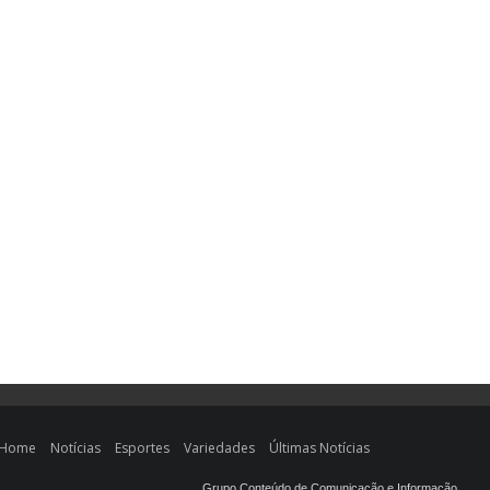
Home
Notícias
Esportes
Variedades
Últimas Notícias
Grupo Conteúdo de Comunicação e Informação