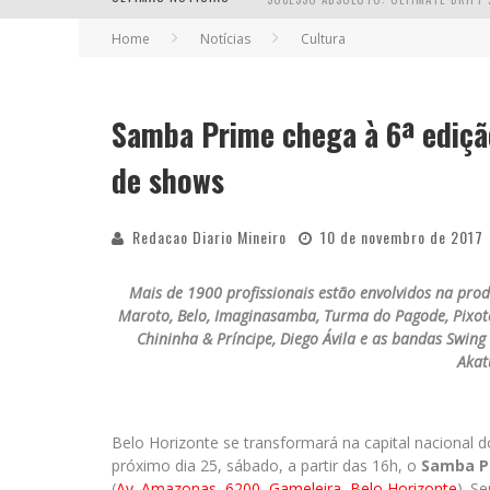
Home
Notícias
Cultura
Samba Prime chega à 6ª ediç
EM ABRIL, BOULEVARD SHOPPING BH R
de shows
Redacao Diario Mineiro
10 de novembro de 2017
Mais de 1900 profissionais estão envolvidos na pro
Maroto, Belo, Imaginasamba, Turma do Pagode, Pixote,
Chininha & Príncipe, Diego Ávila e as bandas Swing
Akat
Belo Horizonte se transformará na capital naciona
próximo dia 25, sábado, a partir das 16h, o
Samba P
(
Av. Amazonas, 6200, Gameleira, Belo Horizonte
). S