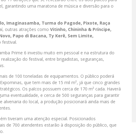
vel, garantindo uma maratona de música e diversão para o
elo, Imaginasamba, Turma do Pagode, Pixote, Raça
 aí, outras atrações como
Vitinho, Chininha & Príncipe,
Novo, Papo di Bacana, Ty Kerê, Sem Limite,
estival.
amba Prime 6 investiu muito em pessoal e na estrutura do
alização do festival, entre brigadistas, seguranças,
is.
mais de 100 toneladas de equipamentos. O público poderá
 Expominas, que tem mais de 15 mil m², já que cinco grandes
stratégicos. Os palcos possuem cerca de 170 m² cada. Haverá
uma eventualidade, e cerca de 500 seguranças para garantir
de alvenaria do local, a produção posicionará ainda mais de
entes.
ém tiveram uma atenção especial. Posicionados
is de 700 atendentes estarão à disposição do público, que
o.