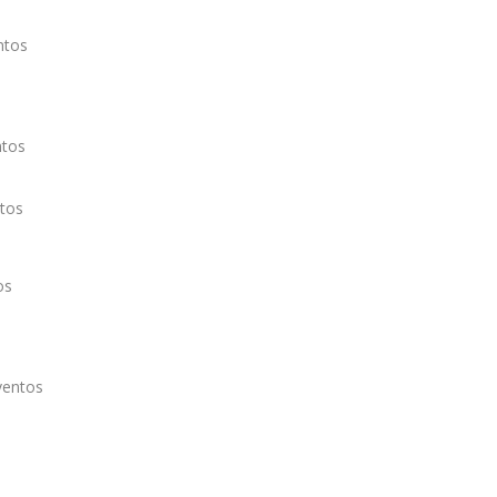
ntos
ntos
tos
os
ventos