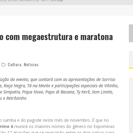
L
MAIOR CAMPEONATO DE DRIFT DA AMÉRICA LATINA ARRECADA DOAÇÕES PARA VÍTIMAS DAS CHUVAS EM MG NESTE FIM DE SEMANA
C
HEGA DE MISTÉRIO! BAIANAS OZADAS LANÇA TEMA DO CARNAVAL DE 2026 NESTA TERÇA-FEIRA
ão com megaestrutura e maratona
EALIZA SORTEIO DE TVS 4K
Cultura
,
Notícias
dução do evento, que contará com as apresentações de Sorriso
 Raça Negra, Tá na Mente e participações especiais de Vitinho,
 e Simpatia, Pique Novo, Papo di Bacana, Ty Kerê, Sem Limite,
u e Retrôzinho
l do samba e do pagode neste mês de novembro. É que no
rime 6
reunirá os maiores nomes do gênero no Expominas
erão 17 atrações que se revezarão entre os dois palcos para