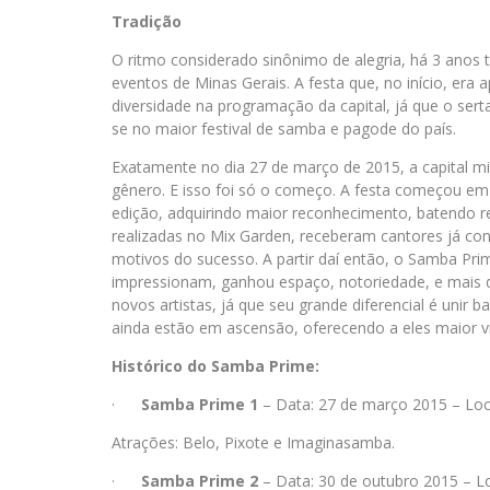
Tradição
O ritmo considerado sinônimo de alegria, há 3 anos 
eventos de Minas Gerais. A festa que, no início, er
diversidade na programação da capital, já que o se
se no maior festival de samba e pagode do país.
Exatamente no dia 27 de março de 2015, a capital mi
gênero. E isso foi só o começo. A festa começou em
edição, adquirindo maior reconhecimento, batendo re
realizadas no Mix Garden, receberam cantores já con
motivos do sucesso. A partir daí então, o Samba Pr
impressionam, ganhou espaço, notoriedade, e mais do
novos artistas, já que seu grande diferencial é unir 
ainda estão em ascensão, oferecendo a eles maior vi
Histórico do Samba Prime:
·
Samba Prime 1
– Data: 27 de março 2015 – Loc
Atrações: Belo, Pixote e Imaginasamba.
·
Samba Prime 2
– Data: 30 de outubro 2015 – L