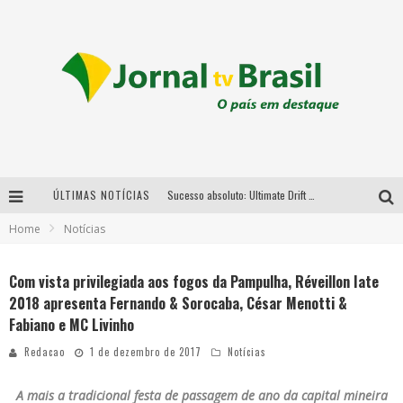
Sucesso absoluto: Ultimate Drift 2026 reúne milhares de fãs e consagra campeões no Mega Space
ÚLTIMAS NOTÍCIAS
LMaior campeonato de drift da América Latina arrecada doações para vítimas das chuvas em MG neste fim de semana
Home
Notícias
Chega de mistério! Baianas Ozadas lança tema do carnaval de 2026 nesta terça-feira
Com vista privilegiada aos fogos da Pampulha, Réveillon Iate
Em abril, Boulevard Shopping BH realiza sorteio de TVs 4K
2018 apresenta Fernando & Sorocaba, César Menotti &
Fabiano e MC Livinho
Redacao
1 de dezembro de 2017
Notícias
A mais a tradicional festa de passagem de ano da capital mineira