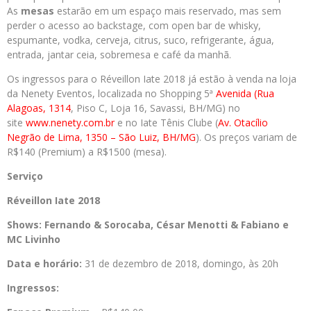
As
mesas
estarão em um espaço mais reservado, mas sem
perder o acesso ao backstage, com open bar de whisky,
espumante, vodka, cerveja, citrus, suco, refrigerante, água,
entrada, jantar ceia, sobremesa e café da manhã.
Os ingressos para o Réveillon Iate 2018 já estão à venda na loja
da Nenety Eventos, localizada no Shopping 5ª
Avenida (Rua
Alagoas, 1314
, Piso C, Loja 16, Savassi, BH/MG) no
site
www.nenety.com.br
e no Iate Tênis Clube (
Av. Otacílio
Negrão de Lima, 1350 – São Luiz, BH/MG
). Os preços variam de
R$140 (Premium) a R$1500 (mesa).
Serviço
Réveillon Iate 2018
Shows: Fernando & Sorocaba, César Menotti & Fabiano e
MC Livinho
Data e horário:
31 de dezembro de 2018, domingo, às 20h
Ingressos: