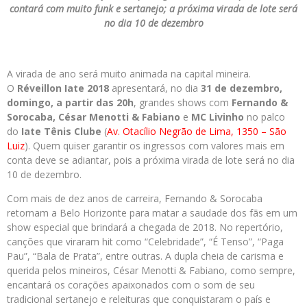
contará com muito funk e sertanejo; a próxima virada de lote será
no dia 10 de dezembro
A virada de ano será muito animada na capital mineira.
O
Réveillon Iate 2018
apresentará, no dia
31 de dezembro,
domingo, a partir das 20h
, grandes shows com
Fernando &
Sorocaba, César Menotti & Fabiano
e
MC Livinho
no palco
do
Iate Tênis Clube
(
Av. Otacílio Negrão de Lima, 1350 – São
Luiz
). Quem quiser garantir os ingressos com valores mais em
conta deve se adiantar, pois a próxima virada de lote será no dia
10 de dezembro.
Com mais de dez anos de carreira, Fernando & Sorocaba
retornam a Belo Horizonte para matar a saudade dos fãs em um
show especial que brindará a chegada de 2018. No repertório,
canções que viraram hit como “Celebridade”, “É Tenso”, “Paga
Pau”, “Bala de Prata”, entre outras. A dupla cheia de carisma e
querida pelos mineiros, César Menotti & Fabiano, como sempre,
encantará os corações apaixonados com o som de seu
tradicional sertanejo e releituras que conquistaram o país e