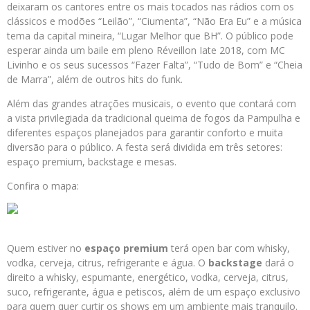
deixaram os cantores entre os mais tocados nas rádios com os
clássicos e modões “Leilão”, “Ciumenta”, “Não Era Eu” e a música
tema da capital mineira, “Lugar Melhor que BH”. O público pode
esperar ainda um baile em pleno Réveillon Iate 2018, com MC
Livinho e os seus sucessos “Fazer Falta”, “Tudo de Bom” e “Cheia
de Marra”, além de outros hits do funk.
Além das grandes atrações musicais, o evento que contará com
a vista privilegiada da tradicional queima de fogos da Pampulha e
diferentes espaços planejados para garantir conforto e muita
diversão para o público. A festa será dividida em três setores:
espaço premium, backstage e mesas.
Confira o mapa:
Quem estiver no
espaço
premium
terá open bar com whisky,
vodka, cerveja, citrus, refrigerante e água. O
backstage
dará o
direito a whisky, espumante, energético, vodka, cerveja, citrus,
suco, refrigerante, água e petiscos, além de um espaço exclusivo
para quem quer curtir os shows em um ambiente mais tranquilo.