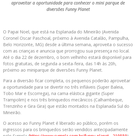
aproveitar a oportunidade para conhecer o mini parque de
diversões Funny Planet
O Papai Noel, que está na Esplanada do Mineirão (Avenida
Coronel Oscar Paschoal, próximo à Avenida Catalão, Pampulha,
Belo Horizonte, MG) desde a última semana, aproveita o sucesso
com as crianças e anuncia que prorrogou sua presença no local.
Até o dia 22 de dezembro, o bom velhinho estará disponível para
fotos gratuitas, de segunda a sexta-feira, das 14h às 20h,
próximo ao miniparque de diversões Funny Planet.
Para a diversão ficar completa, os pequenos poderão aproveitar
a oportunidade para se divertir no três infláveis (Super Baleia,
Tobo Mar e Escorrega), na cama elástica gigante (Super
Trampolim) e nos três brinquedos mecânicos (Calhambeque,
Trenzinho e Gira Gira) que estão montados na Esplanada Sul do
Mineirão.
O acesso ao Funny Planet é liberado ao público, porém os
ingressos para os brinquedos serão vendidos antecipadamente
pelo Sympla (
https://www.sympla.com.br/
funny-planet__219559
)