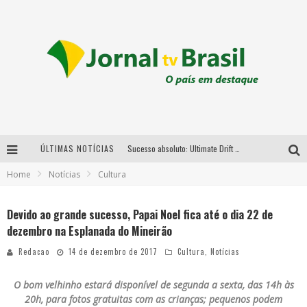
ÚLTIMAS NOTÍCIAS
Sucesso absoluto: Ultimate Drift 2026 reúne milhares de fãs e consagra campeões no Mega Space
Home
Notícias
Cultura
LMaior campeonato de drift da América Latina arrecada doações para vítimas das chuvas em MG neste fim de semana
Chega de mistério! Baianas Ozadas lança tema do carnaval de 2026 nesta terça-feira
Devido ao grande sucesso, Papai Noel fica até o dia 22 de
dezembro na Esplanada do Mineirão
Em abril, Boulevard Shopping BH realiza sorteio de TVs 4K
Redacao
14 de dezembro de 2017
Cultura
,
Notícias
O bom velhinho estará disponível de segunda a sexta, das 14h às
20h, para fotos gratuitas com as crianças; pequenos podem