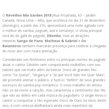
O
Réveillon Mix Garden 2018
(Rua Projetada, 65 – Jardim
Canadá, Nova Lima – MG), que acontece no dia 31 de dezembro
(domingo), a partir das 21h, apresentará uma noite agitada com
o melhor do samba, pagode, axé e sertanejo. O show principal
será do do galã do pagode,
Dilsinho
, mas as atrações
mineiras
Sunga de Pano
,
Matheus & Gabriel
e
Os
Baianeiros
também marcarão presença para celebrar a chegada
do novo ano com muita animação.
Considerado um fenômeno entre os principais nomes do pagode
atual, o cantor Dilsinho vem conquistando multidões com seu
talento que vai muito além da beleza. Dono de grandes hits
como “Se Quiser”, “Vingança” e “Já que Você Não me Quer Mais”,
ele promete animar o público, e fazê-lo “Refém” de seus grandes
sucessos do samba pop romântico. O novo trabalho do artista
não só dá nome a canção, mas caracteriza o sentimento das fãs,
que vão ao delírio em cada música do pagodeiro. O single levou o
cantor a conquistar o tão esperado Disco de Ouro no início deste
ano, e com certeza abrilhantará ainda mais repertório da