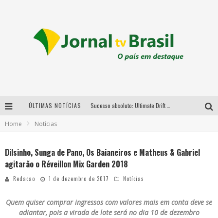
ÚLTIMAS NOTÍCIAS
Sucesso absoluto: Ultimate Drift 2026 reúne milhares de fãs e consagra campeões no Mega Space
Home
Notícias
LMaior campeonato de drift da América Latina arrecada doações para vítimas das chuvas em MG neste fim de semana
Chega de mistério! Baianas Ozadas lança tema do carnaval de 2026 nesta terça-feira
Dilsinho, Sunga de Pano, Os Baianeiros e Matheus & Gabriel
agitarão o Réveillon Mix Garden 2018
Em abril, Boulevard Shopping BH realiza sorteio de TVs 4K
Redacao
1 de dezembro de 2017
Notícias
Quem quiser comprar ingressos com valores mais em conta deve se
adiantar, pois a virada de lote será no dia 10 de dezembro