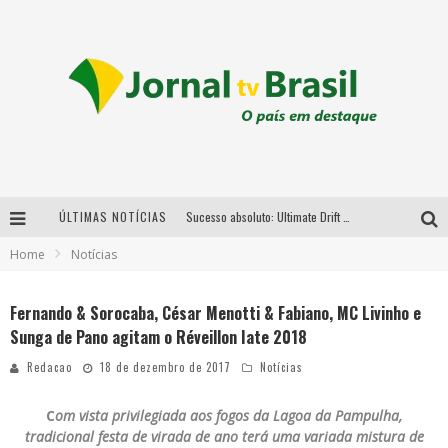
ÚLTIMAS NOTÍCIAS
Sucesso absoluto: Ultimate Drift 2026 reúne milhares de fãs e consagra campeões no Mega Space
Home
Notícias
LMaior campeonato de drift da América Latina arrecada doações para vítimas das chuvas em MG neste fim de semana
Chega de mistério! Baianas Ozadas lança tema do carnaval de 2026 nesta terça-feira
Fernando & Sorocaba, César Menotti & Fabiano, MC Livinho e
Sunga de Pano agitam o Réveillon Iate 2018
Em abril, Boulevard Shopping BH realiza sorteio de TVs 4K
Redacao
18 de dezembro de 2017
Notícias
C
om vista privilegiada aos fogos da Lagoa da Pampulha
,
tradicional festa de virada de ano terá uma variada mistura de