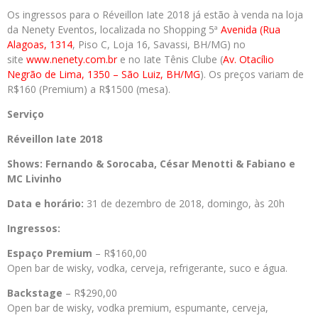
Os ingressos para o Réveillon Iate 2018 já estão à venda na loja
da Nenety Eventos, localizada no Shopping 5ª
Avenida (Rua
Alagoas, 1314
, Piso C, Loja 16, Savassi, BH/MG) no
site
www.nenety.com.br
e no Iate Tênis Clube (
Av. Otacílio
Negrão de Lima, 1350 – São Luiz, BH/MG
). Os preços variam de
R$160 (Premium) a R$1500 (mesa).
Serviço
Réveillon Iate 2018
Shows: Fernando & Sorocaba, César Menotti & Fabiano e
MC Livinho
Data e horário:
31 de dezembro de 2018, domingo, às 20h
Ingressos:
Espaço Premium
– R$160,00
Open bar de wisky, vodka, cerveja, refrigerante, suco e água.
Backstage
– R$290,00
Open bar de wisky, vodka premium, espumante, cerveja,