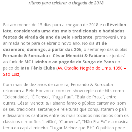
ritmos para celebrar a chegada de 2018
Faltam menos de 15 dias para a chegada de 2018 e o
Réveillon
Iate
, considerada uma das mais tradicionais e badaladas
festas de virada de ano de Belo Horizonte
, promoverá uma
animada noite para celebrar o novo ano. No dia
31 de
dezembro, domingo, a partir das 20h
, o sertanejo das duplas
Fernando & Sorocaba
e
César Menotti & Fabiano
se juntará
ao funk de
MC Livinho
e ao pagode do
Sunga de Pano
no
palco do
Iate Tênis Clube
(
Av. Otacílio Negrão de Lima, 1350 –
São Luiz
).
Com mais de dez anos de carreira, Fernando & Sorocaba
retornam a Belo Horizonte com um show repleto de hits como
“Celebridade”, “É Tenso”, “Paga Pau”, “Bala de Prata”, entre
outras. César Menotti & Fabiano farão o público cantar ao som
de seu tradicional sertanejo e releituras que conquistaram o país
e deixaram os cantores entre os mais tocados nas rádios com os
clássicos e modões “Leilão”, “Ciumenta”, “Não Era Eu” e a música
tema da capital mineira, “Lugar Melhor que BH”. O público pode