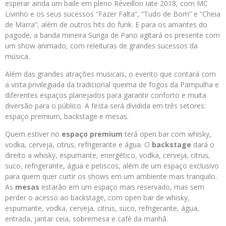
esperar ainda um baile em pleno Réveillon Iate 2018, com MC
Livinho e os seus sucessos “Fazer Falta”, “Tudo de Bom” e “Cheia
de Marra”, além de outros hits do funk. E para os amantes do
pagode, a banda mineira Sunga de Pano agitará os presente com
um show animado, com releituras de grandes sucessos da
música.
Além das grandes atrações musicais, o evento que contará com
a vista privilegiada da tradicional queima de fogos da Pampulha e
diferentes espaços planejados para garantir conforto e muita
diversão para o público. A festa será dividida em três setores:
espaço premium, backstage e mesas.
Quem estiver no
espaço
premium
terá open bar com whisky,
vodka, cerveja, citrus, refrigerante e água. O
backstage
dará o
direito a whisky, espumante, energético, vodka, cerveja, citrus,
suco, refrigerante, água e petiscos, além de um espaço exclusivo
para quem quer curtir os shows em um ambiente mais tranquilo.
As
mesas
estarão em um espaço mais reservado, mas sem
perder o acesso ao backstage, com open bar de whisky,
espumante, vodka, cerveja, citrus, suco, refrigerante, água,
entrada, jantar ceia, sobremesa e café da manhã.