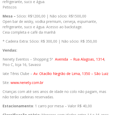
refrigerante, suco e água.
Petiscos
Mesa –
Sócio: R$1200,00 | Não sócio: R$1500,00
Open bar de wisky, vodka premium, cerveja, espumante,
refrigerante, suco e água. Acesso ao backstage.
Ceia completa e café da manhã
* Cadeira Extra: Sócio: R$ 300,00 | Não sócio: R$ 350,00
Vendas:
Nenety Eventos – Shopping 5ª
Avenida
– Rua Alagoas, 1314
,
Piso C, loja 16, Savassi
Iate Tênis Clube –
Av. Otacílio Negrão de Lima, 1350 – São Luiz
Site:
www.nenety.com.br
Crianças com até seis anos de idade no colo não pagam, mas
não terão cadeiras reservadas.
Estacionamento
: 1 carro por mesa – Valor R$ 40,00
Classificação etária:
Menores com idades entre 14 e 16 anos