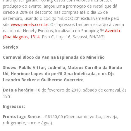
produção do evento lançou uma promoção de Natal que dá
direito a 20% de desconto nas compras até o dia 25 de
dezembro, usando o código “BLOCO20” exclusivamente pelo
site
www.nenety.com.br
. Os ingressos também estarão à venda
na loja da Nenety Eventos, localizada no Shopping 5ª
Avenida
(Rua Alagoas, 1314
, Piso C, Loja 16, Savassi, BH/MG).
Serviço
Carnaval Bloco da Pan na Esplanada do Mineirão
Shows: Pabllo Vittar, Ludmilla, Mateus Carrilho da Banda
Uó, Henrique Lopes do perfil Gina Indelicada, e os DJs
Leandro Becker e Guilherme Guerreiro
Data e horário:
10 de fevereiro de 2018, sábado de carnaval, às
19h
Ingressos:
Frontstage Sense
– R$150,00 (Open bar de vodka, cerveja,
refrigerante, suco e água)