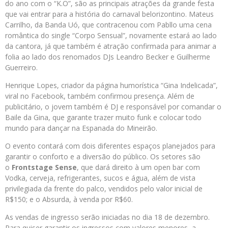
do ano com o “K.O”, são as principais atrações da grande festa
que vai entrar para a história do carnaval belorizontino. Mateus
Carrilho, da Banda Uó, que contracenou com Pabllo uma cena
romântica do single “Corpo Sensual”, novamente estará ao lado
da cantora, já que também é atração confirmada para animar a
folia ao lado dos renomados DJs Leandro Becker e Guilherme
Guerreiro.
Henrique Lopes, criador da página humorística “Gina Indelicada”,
viral no Facebook, também confirmou presença. Além de
publicitário, o jovem também é DJ e responsável por comandar o
Baile da Gina, que garante trazer muito funk e colocar todo
mundo para dançar na Espanada do Mineirão.
O evento contará com dois diferentes espaços planejados para
garantir o conforto e a diversão do público. Os setores são
o
Frontstage Sense
, que dará direito à um open bar com
Vodka, cerveja, refrigerantes, sucos e água, além de vista
privilegiada da frente do palco, vendidos pelo valor inicial de
R$150; e o Absurda, à venda por R$60.
As vendas de ingresso serão iniciadas no dia 18 de dezembro.
Para quiser garantir os ingressos com valores menores, a