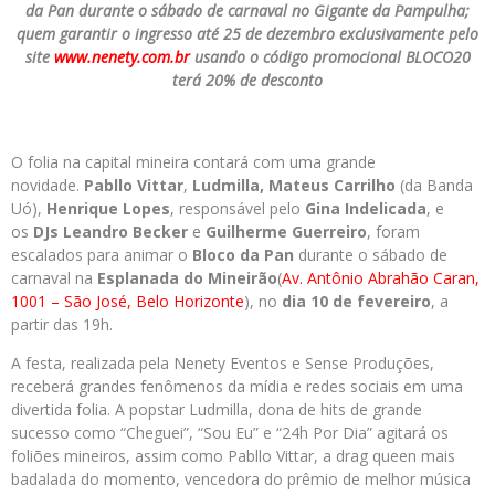
da Pan durante o sábado de carnaval no Gigante da Pampulha;
quem garantir o ingresso até 25 de dezembro exclusivamente pelo
site
www.nenety.com.br
usando o código promocional BLOCO20
terá 20% de desconto
O folia na capital mineira contará com uma grande
novidade.
Pabllo Vittar
,
Ludmilla,
Mateus Carrilho
(da Banda
Uó),
Henrique Lopes
, responsável pelo
Gina Indelicada
, e
os
DJs Leandro Becker
e
Guilherme Guerreiro
, foram
escalados para animar o
Bloco da Pan
durante o sábado de
carnaval na
Esplanada do Mineirão
(
Av. Antônio Abrahão Caran,
1001 – São José, Belo Horizonte
), no
dia 10 de fevereiro
, a
partir das 19h.
A festa, realizada pela Nenety Eventos e Sense Produções,
receberá grandes fenômenos da mídia e redes sociais em uma
divertida folia. A popstar Ludmilla, dona de hits de grande
sucesso como “Cheguei”, “Sou Eu” e “24h Por Dia” agitará os
foliões mineiros, assim como Pabllo Vittar, a drag queen mais
badalada do momento, vencedora do prêmio de melhor música