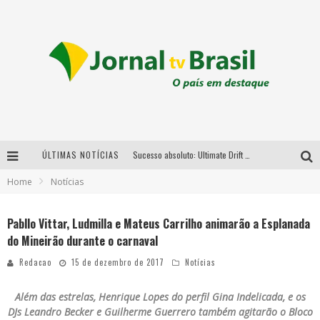
ÚLTIMAS NOTÍCIAS
Sucesso absoluto: Ultimate Drift 2026 reúne milhares de fãs e consagra campeões no Mega Space
Home
Notícias
LMaior campeonato de drift da América Latina arrecada doações para vítimas das chuvas em MG neste fim de semana
Chega de mistério! Baianas Ozadas lança tema do carnaval de 2026 nesta terça-feira
Pabllo Vittar, Ludmilla e Mateus Carrilho animarão a Esplanada
do Mineirão durante o carnaval
Em abril, Boulevard Shopping BH realiza sorteio de TVs 4K
Redacao
15 de dezembro de 2017
Notícias
Além das estrelas, Henrique Lopes do perfil Gina Indelicada, e os
DJs Leandro Becker e Guilherme Guerrero também agitarão o Bloco