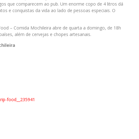
igos que comparecem ao pub. Um enorme copo de 4 litros dá
ntos e conquistas da vida ao lado de pessoas especiais. O
 Food – Comida Mochileira abre de quarta a domingo, de 18h
países, além de cervejas e chopes artesanais.
hileira
rip-
food__235941