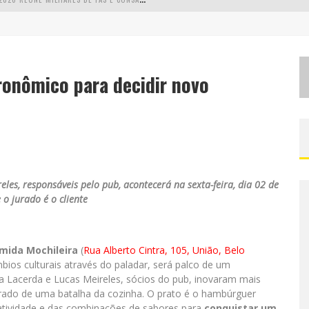
L
MAIOR CAMPEONATO DE DRIFT DA AMÉRICA LATINA ARRECADA DOAÇÕES PARA VÍTIMAS DAS CHUVAS EM MG NESTE FIM DE SEMANA
C
HEGA DE MISTÉRIO! BAIANAS OZADAS LANÇA TEMA DO CARNAVAL DE 2026 NESTA TERÇA-FEIRA
ronômico para decidir novo
EALIZA SORTEIO DE TVS 4K
les, responsáveis pelo pub, acontecerá na sexta-feira, dia 02 de
e o jurado é o cliente
omida Mochileira
(
Rua Alberto Cintra, 105, União, Belo
mbios culturais através do paladar, será palco de um
a Lacerda e Lucas Meireles, sócios do pub, inovaram mais
urado de uma batalha da cozinha. O prato é o hambúrguer
riatividade e das combinações de sabores para
conquistar um