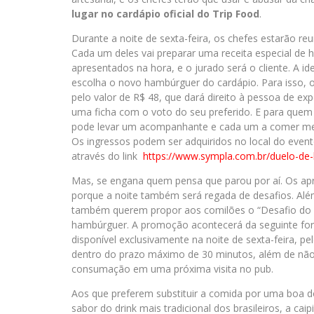
lugar no cardápio oficial do Trip Food
.
Durante a noite de sexta-feira, os chefes estarão re
Cada um deles vai preparar uma receita especial de 
apresentados na hora, e o jurado será o cliente. A id
escolha o novo hambúrguer do cardápio. Para isso, o
pelo valor de R$ 48, que dará direito à pessoa de exp
uma ficha com o voto do seu preferido. E para que
pode levar um acompanhante e cada um a comer met
Os ingressos podem ser adquiridos no local do even
através do link
https://www.sympla.com.br/
duelo-de-
Mas, se engana quem pensa que parou por aí. Os apre
porque a noite também será regada de desafios. Alé
também querem propor aos comilões o “Desafio do E
hambúrguer. A promoção acontecerá da seguinte fo
disponível exclusivamente na noite de sexta-feira,
dentro do prazo máximo de 30 minutos, além de não
consumação em uma próxima visita no pub.
Aos que preferem substituir a comida por uma boa d
sabor do drink mais tradicional dos brasileiros, a caip