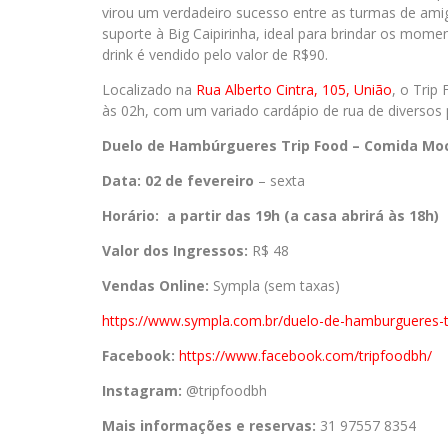
virou um verdadeiro sucesso entre as turmas de am
suporte à Big Caipirinha, ideal para brindar os mome
drink é vendido pelo valor de R$90.
Localizado na
Rua Alberto Cintra, 105, União
, o Trip
às 02h, com um variado cardápio de rua de diversos 
Duelo de Hambúrgueres Trip Food – Comida Moc
Data:
02 de fevereiro
– sexta
Horário: a partir das 19h (a casa abrirá às 18h)
Valor dos Ingressos:
R$ 48
Vendas Online:
Sympla (sem taxas)
https://www.sympla.com.br/
duelo-de-hamburgueres-t
Facebook:
https://www.
facebook.com/tripfoodbh/
Instagram:
@tripfoodbh
Mais informações e reservas:
31 97557 8354