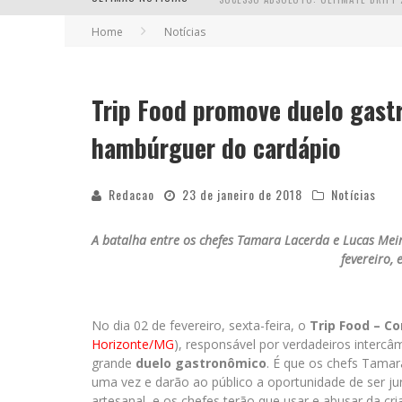
Home
Notícias
Trip Food promove duelo gast
EM ABRIL, BOULEVARD SHOPPING BH R
hambúrguer do cardápio
Redacao
23 de janeiro de 2018
Notícias
A batalha entre os chefes Tamara Lacerda e Lucas Meire
fevereiro, 
No dia 02 de fevereiro, sexta-feira, o
Trip Food – C
Horizonte/MG
), responsável por verdadeiros intercâ
grande
duelo gastronômico
. É que os chefs Tamar
uma vez e darão ao público a oportunidade de ser j
artesanal, e os chefes terão que usar e abusar da c