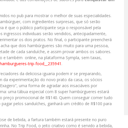
unidos no pub para mostrar o melhor de suas especialidades.
hambúrguer, com ingredientes surpresas, que só serão
eia é que o público participante seja o responsável pela
s ingressos individuais serão vendidos, antecipadamente,
erimentar os dois pratos. No final, o participante preencherá
m acha que dois hambúrgueres são muito para uma pessoa,
ade de cada sanduíche, e assim provar ambos os sabores.
to e também online, na plataforma Sympla, sem taxas,
hamburgueres-trip-
food__235941
.
ciadores da deliciosa iguaria podem ir se preparando,
m da experimentação do novo prato da casa, os sócios
xagero”, uma forma de agradar aos insaciáveis por
rma: uma tábua especial com 8 super hambúrgueres estará
 pelo preço promocional de R$140. Quem conseguir comer tudo
 pagar pelos sanduíches, ganhará um crédito de R$100 para
ose de bebida, a fartura também estará presente no puro
irinha. No Trip Food, o jeito criativo como é servido a bebida,