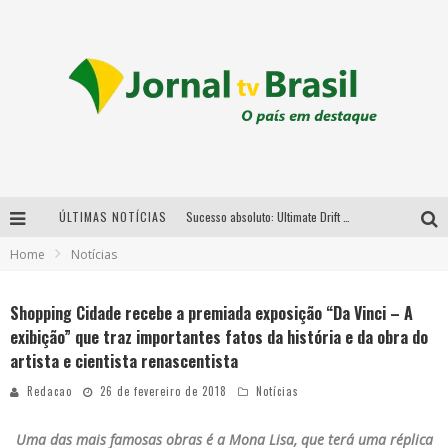
ÚLTIMAS NOTÍCIAS
Sucesso absoluto: Ultimate Drift 2026 reúne milhares de fãs e consagra campeões no Mega Space
Home
Notícias
LMaior campeonato de drift da América Latina arrecada doações para vítimas das chuvas em MG neste fim de semana
Chega de mistério! Baianas Ozadas lança tema do carnaval de 2026 nesta terça-feira
Shopping Cidade recebe a premiada exposição “Da Vinci – A
exibição” que traz importantes fatos da história e da obra do
Em abril, Boulevard Shopping BH realiza sorteio de TVs 4K
artista e cientista renascentista
Redacao
26 de fevereiro de 2018
Notícias
Uma das mais famosas obras é a Mona Lisa, que terá uma réplica