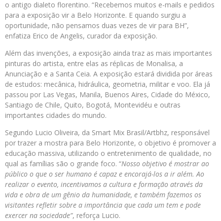
o antigo dialeto florentino. “Recebemos muitos e-mails e pedidos
para a exposição vir a Belo Horizonte. E quando surgiu a
oportunidade, não pensamos duas vezes de vir para BH”,
enfatiza Erico de Angelis, curador da exposição.
Além das invenções, a exposição ainda traz as mais importantes
pinturas do artista, entre elas as réplicas de Monalisa, a
Anunciação e a Santa Ceia. A exposição estará dividida por áreas
de estudos: mecânica, hidráulica, geometria, militar e voo. Ela já
passou por Las Vegas, Manila, Buenos Aires, Cidade do México,
Santiago de Chile, Quito, Bogotá, Montevidéu e outras
importantes cidades do mundo.
Segundo Lucio Oliveira, da Smart Mix Brasil/Artbhz, responsável
por trazer a mostra para Belo Horizonte, o objetivo é promover a
educação massiva, utilizando o entretenimento de qualidade, no
qual as famílias são o grande foco. “
Nosso objetivo é mostrar ao
público o que o ser humano é capaz e encorajá-los a ir além. Ao
realizar o evento, incentivamos a cultura e formação através da
vida e obra de um gênio da humanidade, e também fazemos os
visitantes refletir sobre a importância que cada um tem e pode
exercer na sociedade”
, reforça Lucio.