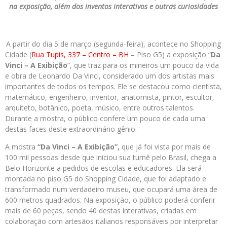
na exposição, além dos inventos interativos e outras curiosidades
A partir do dia 5 de março (segunda-feira), acontece no Shopping
Cidade (
Rua Tupis, 337 – Centro – BH
– Piso G5) a exposição “
Da
Vinci – A Exibição
”, que traz para os mineiros um pouco da vida
e obra de Leonardo Da Vinci, considerado um dos artistas mais
importantes de todos os tempos. Ele se destacou como cientista,
matemático, engenheiro, inventor, anatomista, pintor, escultor,
arquiteto, botânico, poeta, músico, entre outros talentos.
Durante a mostra, o público confere um pouco de cada uma
destas faces deste extraordinário gênio.
A mostra
“Da Vinci – A Exibição”,
que já foi vista por mais de
100 mil pessoas desde que iniciou sua turnê pelo Brasil, chega a
Belo Horizonte a pedidos de escolas e educadores. Ela será
montada no piso G5 do Shopping Cidade, que foi adaptado e
transformado num verdadeiro museu, que ocupará uma área de
600 metros quadrados. Na exposição, o público poderá conferir
mais de 60 peças, sendo 40 destas interativas, criadas em
colaboração com artesãos italianos responsáveis por interpretar