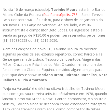
No dia 10 de março (sábado),
Tavinho Moura
estará no Bar do
Museu Clube da Esquina (
Rua Paraisópolis, 738
– Santa Tereza,
Belo Horizonte/MG), às 21h30, para o show de lançamento do
seu novo CD “O Anjo na Varanda”. Ao seu lado, o multi-
instrumentista e compositor Beto Lopes. Os ingressos estão à
venda ao preço de R$30,00 e podem ser reservados pelos fones
(31) 996880558 ou (31) 2512 5050.
Além das canções do novo CD, Tavinho Moura irá mostrar
algumas pérolas de seu extenso repertório, como: Paixão e Fé,
Gente que vem de Lisboa, Tesouro da Juventude, Viagem das
Mãos, Cruzadas e Peixinhos do Mar. O cantor mineiro, um dos
fundadores do Clube da Esquina, convidou alguns amigos para
participar deste show:
Mariana Brant, Bárbara Barcellos, Neto
Bellotto e Trio Amaranto
.
“Anjo na Varanda” é o décimo oitavo trabalho de Tavinho Moura,
que começou sua carreira artística oficialmente em 1978, quando
lançou “Como Vai Minha Aldeia”. Cantor, compositor, violonista e
violeiro, Tavinho ainda se desdobra como estoriador e fotógrafo.
Tem vários trabalhos premiados, como compositor de trilhas