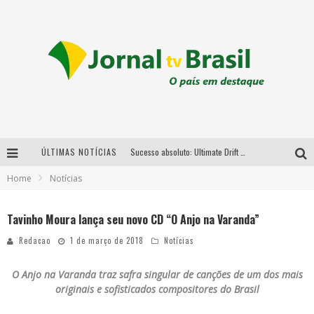
ÚLTIMAS NOTÍCIAS
Sucesso absoluto: Ultimate Drift 2026 reúne milhares de fãs e consagra campeões no Mega Space
Home
Notícias
LMaior campeonato de drift da América Latina arrecada doações para vítimas das chuvas em MG neste fim de semana
Chega de mistério! Baianas Ozadas lança tema do carnaval de 2026 nesta terça-feira
Tavinho Moura lança seu novo CD “O Anjo na Varanda”
Em abril, Boulevard Shopping BH realiza sorteio de TVs 4K
Redacao
1 de março de 2018
Notícias
O Anjo na Varanda
traz safra singular de canções de
um dos mais
originais e sofisticados compositores do Brasil