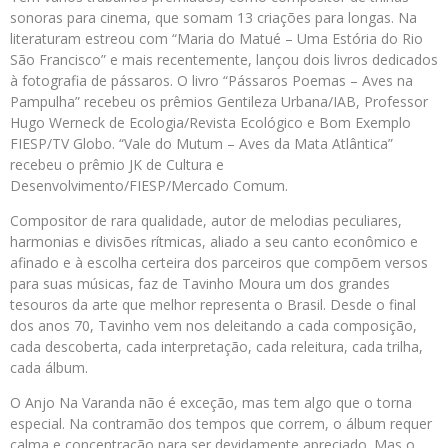
sonoras para cinema, que somam 13 criações para longas. Na
literaturam estreou com “Maria do Matué – Uma Estória do Rio
São Francisco” e mais recentemente, lançou dois livros dedicados
à fotografia de pássaros. O livro “Pássaros Poemas – Aves na
Pampulha” recebeu os prêmios Gentileza Urbana/IAB, Professor
Hugo Werneck de Ecologia/Revista Ecológico e Bom Exemplo
FIESP/TV Globo. “Vale do Mutum – Aves da Mata Atlântica”
recebeu o prêmio JK de Cultura e
Desenvolvimento/FIESP/Mercado Comum.
Compositor de rara qualidade, autor de melodias peculiares,
harmonias e divisões rítmicas, aliado a seu canto econômico e
afinado e à escolha certeira dos parceiros que compõem versos
para suas músicas, faz de Tavinho Moura um dos grandes
tesouros da arte que melhor representa o Brasil. Desde o final
dos anos 70, Tavinho vem nos deleitando a cada composição,
cada descoberta, cada interpretação, cada releitura, cada trilha,
cada álbum.
O Anjo Na Varanda não é exceção, mas tem algo que o torna
especial. Na contramão dos tempos que correm, o álbum requer
calma e concentração para ser devidamente apreciado. Mas o