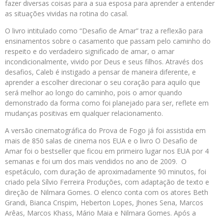
fazer diversas coisas para a sua esposa para aprender a entender
as situações vividas na rotina do casal.
O livro intitulado como “Desafio de Amar” traz a reflexão para
ensinamentos sobre o casamento que passam pelo caminho do
respeito e do verdadeiro significado de amar, o amar
incondicionalmente, vivido por Deus e seus filhos. Através dos
desafios, Caleb é instigado a pensar de maneira diferente, e
aprender a escolher direcionar o seu coração para aquilo que
será melhor ao longo do caminho, pois o amor quando
demonstrado da forma como foi planejado para ser, reflete em
mudanças positivas em qualquer relacionamento.
A versão cinematográfica do Prova de Fogo já foi assistida em
mais de 850 salas de cinema nos EUA e o livro O Desafio de
Amar foi o bestseller que ficou em primeiro lugar nos EUA por 4
semanas e foi um dos mais vendidos no ano de 2009. O
espetáculo, com duração de aproximadamente 90 minutos, foi
criado pela Sílvio Ferreira Produções, com adaptação de texto e
direção de Nilmara Gomes. O elenco conta com os atores Beth
Grandi, Bianca Crispim,
Heberton
Lopes, Jhones Sena, Marcos
Arêas, Marcos Khass, Mário Maia e Nilmara Gomes. Após a