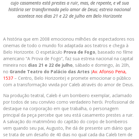
cujo casamento está prestes a ruir, mas, de repente, e vê sua
história ser transformada pelo amor de Deus; estreia nacional
acontece nos dias 21 e 22 de julho em Belo Horizonte
A história que em 2008 emocionou milhões de espectadores nos
cinemas de todo o mundo foi adaptada aos teatros e chega à
Belo Horizonte. O espetáculo
Prova de Fogo
, baseado no filme
americano “A Prova de Fogo”, faz sua estreia nacional na capital
mineira nos
dias 21 e 22 de julho
, sábado e domingo, às 20h,
no
Grande Teatro do Palácio das Artes
(
Av. Afonso Pena,
1537
– Centro, Belo Horizonte) e promete emocionar o público
com a transformação vivida por Caleb através do amor de Deus.
Na produção teatral, Caleb é um bombeiro exemplar, aclamado
por todos de seu convívio como verdadeiro herói. Profissional de
destaque na corporação em que trabalha, o personagem
principal da peça percebe que seu está casamento prestes a ruir.
A salvação do matrimônio do capitão do corpo de bombeiros
vem quando seu pai, Augusto, lhe dá de presente um diário que
se trata de um desafio de 40 dias no qual cada dia Caleb tem de