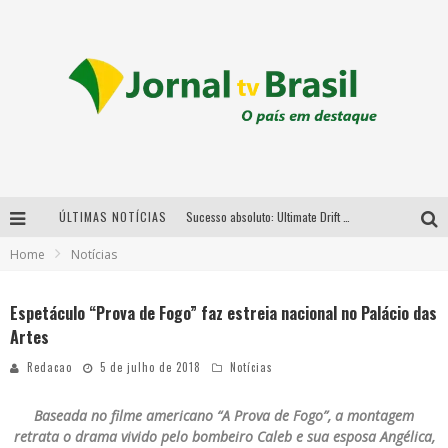
ÚLTIMAS NOTÍCIAS
Sucesso absoluto: Ultimate Drift 2026 reúne milhares de fãs e consagra campeões no Mega Space
Home
Notícias
LMaior campeonato de drift da América Latina arrecada doações para vítimas das chuvas em MG neste fim de semana
Chega de mistério! Baianas Ozadas lança tema do carnaval de 2026 nesta terça-feira
Espetáculo “Prova de Fogo” faz estreia nacional no Palácio das
Artes
Em abril, Boulevard Shopping BH realiza sorteio de TVs 4K
Redacao
5 de julho de 2018
Notícias
Baseada no filme americano “A Prova de Fogo”, a montagem
retrata o drama vivido pelo bombeiro Caleb e sua esposa Angélica,