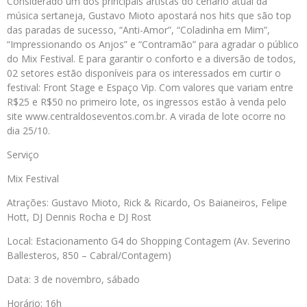
Considerado um dos principais artistas do cenário atual da
música sertaneja, Gustavo Mioto apostará nos hits que são top
das paradas de sucesso, “Anti-Amor”, “Coladinha em Mim”,
“Impressionando os Anjos” e “Contramão” para agradar o público
do Mix Festival. E para garantir o conforto e a diversão de todos,
02 setores estão disponíveis para os interessados em curtir o
festival: Front Stage e Espaço Vip. Com valores que variam entre
R$25 e R$50 no primeiro lote, os ingressos estão à venda pelo
site www.centraldoseventos.com.br. A virada de lote ocorre no
dia 25/10.
Serviço
Mix Festival
Atrações: Gustavo Mioto, Rick & Ricardo, Os Baianeiros, Felipe
Hott, DJ Dennis Rocha e DJ Rost
Local: Estacionamento G4 do Shopping Contagem (Av. Severino
Ballesteros, 850 – Cabral/Contagem)
Data: 3 de novembro, sábado
Horário: 16h