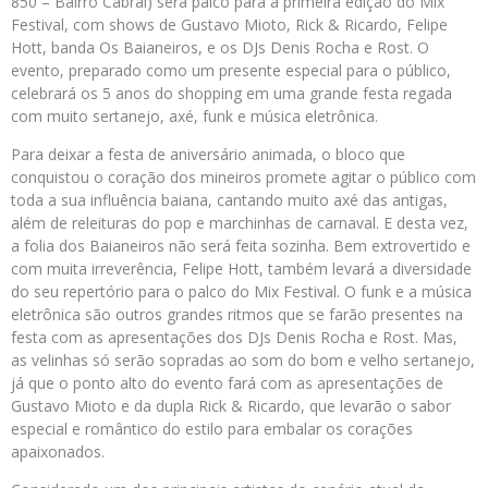
850 – Bairro Cabral) será palco para a primeira edição do Mix
Festival, com shows de Gustavo Mioto, Rick & Ricardo, Felipe
Hott, banda Os Baianeiros, e os DJs Denis Rocha e Rost. O
evento, preparado como um presente especial para o público,
celebrará os 5 anos do shopping em uma grande festa regada
com muito sertanejo, axé, funk e música eletrônica.
Para deixar a festa de aniversário animada, o bloco que
conquistou o coração dos mineiros promete agitar o público com
toda a sua influência baiana, cantando muito axé das antigas,
além de releituras do pop e marchinhas de carnaval. E desta vez,
a folia dos Baianeiros não será feita sozinha. Bem extrovertido e
com muita irreverência, Felipe Hott, também levará a diversidade
do seu repertório para o palco do Mix Festival. O funk e a música
eletrônica são outros grandes ritmos que se farão presentes na
festa com as apresentações dos DJs Denis Rocha e Rost. Mas,
as velinhas só serão sopradas ao som do bom e velho sertanejo,
já que o ponto alto do evento fará com as apresentações de
Gustavo Mioto e da dupla Rick & Ricardo, que levarão o sabor
especial e romântico do estilo para embalar os corações
apaixonados.