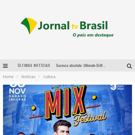
ÚLTIMAS NOTÍCIAS
Sucesso absoluto: Ultimate Drift 2026 reúne milhares de fãs e consagra campeões no Mega Space
Home
Notícias
Cultura
LMaior campeonato de drift da América Latina arrecada doações para vítimas das chuvas em MG neste fim de semana
Chega de mistério! Baianas Ozadas lança tema do carnaval de 2026 nesta terça-feira
Em abril, Boulevard Shopping BH realiza sorteio de TVs 4K