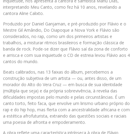
inquietude, nos apresenta a cantora e sambista Manu Dias,
interpretando Meu Canto, como fez há 10 anos, revelando a
cantora Aline Calixto.
Produzido por Daniel Ganjaman, e pré-produzido por Flávio e o
Mestre Gil Amândio, Do Oiapoque a Nova York e Flávio são
considerados, no rap, como um dos primeiros artistas e
trabalhos, a misturar ritmos brasileiros e formação clássica de
banda de rock. Pode-se dizer que Flávio saí da zona de conforto
e arrisca e com sua inquietude o CD de estreia levou Flávio aos 4
cantos do mundo.
Beats calibrados, nas 13 faixas do álbum, percebemos a
construção subjetiva de um artista — ou, antes disso, de um
morador do Alto do Vera Cruz — em busca de sua identidade
(múltipla que seja) e da própria sobrevivência, à revelia das
dificuldades impostas pelo mundo e pelas circunstâncias. É um
canto torto, feito faca, que envolve um lirismo urbano próprio do
rap e do hip hop, mas flerta com a ancestralidade africana e com
a estética afrofuturista, extraindo das questões sociais e raciais
uma poesia de afronta e empoderamento.
A obra reflete uma característica intrínseca à obra de Flávio