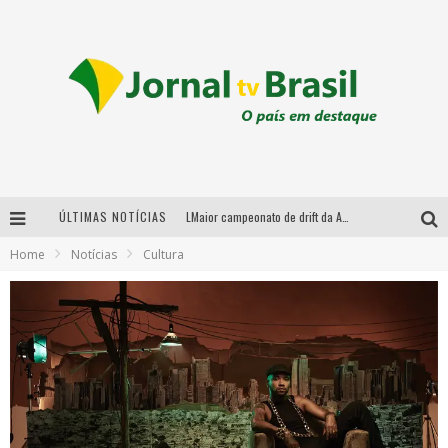
ÚLTIMAS NOTÍCIAS
LMaior campeonato de drift da América Latina arrecada doações para vítimas das chuvas em MG neste fim de semana
Home
Notícias
Cultura
Chega de mistério! Baianas Ozadas lança tema do carnaval de 2026 nesta terça-feira
Em abril, Boulevard Shopping BH realiza sorteio de TVs 4K
Sucesso absoluto: Ultimate Drift 2026 reúne milhares de fãs e consagra campeões no Mega Space