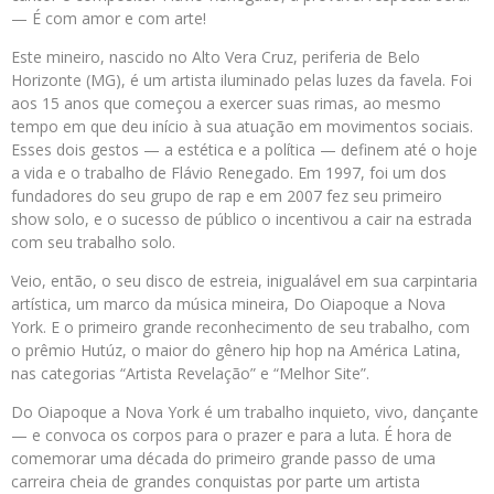
— É com amor e com arte!
Este mineiro, nascido no Alto Vera Cruz, periferia de Belo
Horizonte (MG), é um artista iluminado pelas luzes da favela. Foi
aos 15 anos que começou a exercer suas rimas, ao mesmo
tempo em que deu início à sua atuação em movimentos sociais.
Esses dois gestos — a estética e a política — definem até o hoje
a vida e o trabalho de Flávio Renegado. Em 1997, foi um dos
fundadores do seu grupo de rap e em 2007 fez seu primeiro
show solo, e o sucesso de público o incentivou a cair na estrada
com seu trabalho solo.
Veio, então, o seu disco de estreia, inigualável em sua carpintaria
artística, um marco da música mineira, Do Oiapoque a Nova
York. E o primeiro grande reconhecimento de seu trabalho, com
o prêmio Hutúz, o maior do gênero hip hop na América Latina,
nas categorias “Artista Revelação” e “Melhor Site”.
Do Oiapoque a Nova York é um trabalho inquieto, vivo, dançante
— e convoca os corpos para o prazer e para a luta. É hora de
comemorar uma década do primeiro grande passo de uma
carreira cheia de grandes conquistas por parte um artista