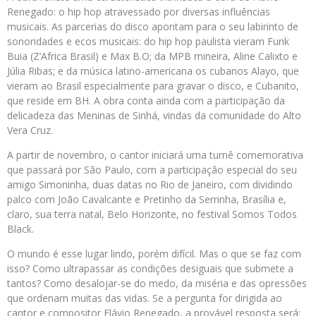
Renegado: o hip hop atravessado por diversas influências
musicais. As parcerias do disco apontam para o seu labirinto de
sonoridades e ecos musicais: do hip hop paulista vieram Funk
Buia (Z’Africa Brasil) e Max B.O; da MPB mineira, Aline Calixto e
Júlia Ribas; e da música latino-americana os cubanos Alayo, que
vieram ao Brasil especialmente para gravar o disco, e Cubanito,
que reside em BH. A obra conta ainda com a participação da
delicadeza das Meninas de Sinhá, vindas da comunidade do Alto
Vera Cruz.
A partir de novembro, o cantor iniciará uma turnê comemorativa
que passará por São Paulo, com a participação especial do seu
amigo Simoninha, duas datas no Rio de Janeiro, com dividindo
palco com João Cavalcante e Pretinho da Serrinha, Brasília e,
claro, sua terra natal, Belo Horizonte, no festival Somos Todos
Black.
O mundo é esse lugar lindo, porém difícil. Mas o que se faz com
isso? Como ultrapassar as condições desiguais que submete a
tantos? Como desalojar-se do medo, da miséria e das opressões
que ordenam muitas das vidas. Se a pergunta for dirigida ao
cantor e compositor Flávio Renegado, a provável resposta será: