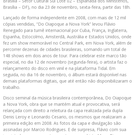
Brasília – Setor Cultural Sul Lote 02 – Esplanada dos Ministérios,
Brasília – DF), no dia 23 de novembro, sexta-feira, partir das 18h.
Lançado de forma independente em 2008, com mais de 12 mil
cópias vendidas, “Do Oiapoque a Nova York” levou Flávio
Renegado para turnê internacional por Cuba, França, Inglaterra,
Espanha, Estocolmo, Amsterdã, Austrália e Estados Unidos, onde
fez um show memorável no Central Park, em Nova York, além de
percorrer dezenas de cidades brasileiras, somando um total de
148 shows em dois anos de tour. Para celebrar este marco tão
especial, no dia 12 de novembro (segunda-feira), o artista faz o
relançamento do disco em vinil e na plataforma Tidal. Em
seguida, no dia 16 de novembro, o álbum estará disponível nas
demais plataformas digitais, que até então não disponibilizaram o
trabalho.
Disco seminal da música brasileira contemporânea, Do Oiapoque
a Nova York, obra que se mantém atual e provocativa, será
relançada com direito a releitura da capa realizada pela dupla
Denis Leroy e Leonardo Cesario, os mesmos que realizaram a
primeira edição em 2008. As fotos da capa e divulgação são
assinadas por Marcio Rodrigues. E de surpresa, Flávio com sua