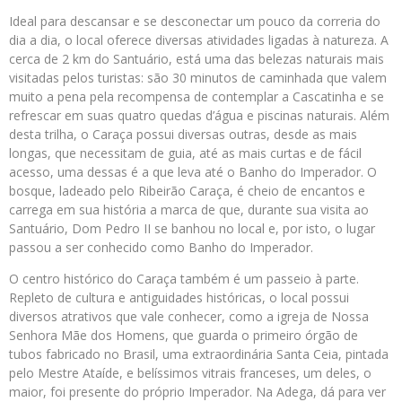
Ideal para descansar e se desconectar um pouco da correria do
dia a dia, o local oferece diversas atividades ligadas à natureza. A
cerca de 2 km do Santuário, está uma das belezas naturais mais
visitadas pelos turistas: são 30 minutos de caminhada que valem
muito a pena pela recompensa de contemplar a Cascatinha e se
refrescar em suas quatro quedas d’água e piscinas naturais. Além
desta trilha, o Caraça possui diversas outras, desde as mais
longas, que necessitam de guia, até as mais curtas e de fácil
acesso, uma dessas é a que leva até o Banho do Imperador. O
bosque, ladeado pelo Ribeirão Caraça, é cheio de encantos e
carrega em sua história a marca de que, durante sua visita ao
Santuário, Dom Pedro II se banhou no local e, por isto, o lugar
passou a ser conhecido como Banho do Imperador.
O centro histórico do Caraça também é um passeio à parte.
Repleto de cultura e antiguidades históricas, o local possui
diversos atrativos que vale conhecer, como a igreja de Nossa
Senhora Mãe dos Homens, que guarda o primeiro órgão de
tubos fabricado no Brasil, uma extraordinária Santa Ceia, pintada
pelo Mestre Ataíde, e belíssimos vitrais franceses, um deles, o
maior, foi presente do próprio Imperador. Na Adega, dá para ver