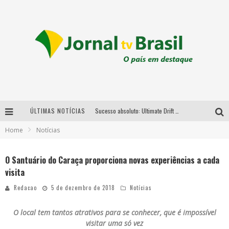
ÚLTIMAS NOTÍCIAS
Sucesso absoluto: Ultimate Drift 2026 reúne milhares de fãs e consagra campeões no Mega Space
Home
Notícias
LMaior campeonato de drift da América Latina arrecada doações para vítimas das chuvas em MG neste fim de semana
Chega de mistério! Baianas Ozadas lança tema do carnaval de 2026 nesta terça-feira
O Santuário do Caraça proporciona novas experiências a cada
visita
Em abril, Boulevard Shopping BH realiza sorteio de TVs 4K
Redacao
5 de dezembro de 2018
Notícias
O local tem tantos atrativos para se conhecer, que é impossível
visitar uma só vez