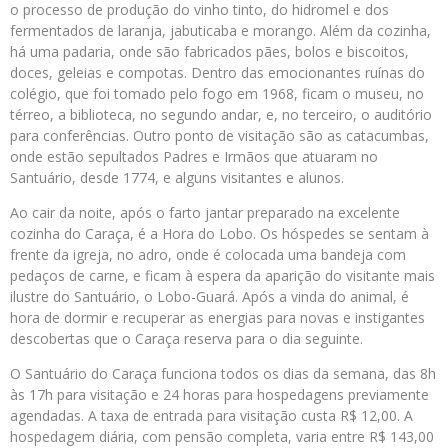
o processo de produção do vinho tinto, do hidromel e dos
fermentados de laranja, jabuticaba e morango. Além da cozinha,
há uma padaria, onde são fabricados pães, bolos e biscoitos,
doces, geleias e compotas. Dentro das emocionantes ruínas do
colégio, que foi tomado pelo fogo em 1968, ficam o museu, no
térreo, a biblioteca, no segundo andar, e, no terceiro, o auditório
para conferências. Outro ponto de visitação são as catacumbas,
onde estão sepultados Padres e Irmãos que atuaram no
Santuário, desde 1774, e alguns visitantes e alunos.
Ao cair da noite, após o farto jantar preparado na excelente
cozinha do Caraça, é a Hora do Lobo. Os hóspedes se sentam à
frente da igreja, no adro, onde é colocada uma bandeja com
pedaços de carne, e ficam à espera da aparição do visitante mais
ilustre do Santuário, o Lobo-Guará. Após a vinda do animal, é
hora de dormir e recuperar as energias para novas e instigantes
descobertas que o Caraça reserva para o dia seguinte.
O Santuário do Caraça funciona todos os dias da semana, das 8h
às 17h para visitação e 24 horas para hospedagens previamente
agendadas. A taxa de entrada para visitação custa R$ 12,00. A
hospedagem diária, com pensão completa, varia entre R$ 143,00