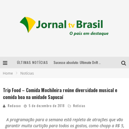
ÚLTIMAS NOTÍCIAS
Sucesso absoluto: Ultimate Drift 2026 reúne milhares de fãs e consagra campeões no Mega Space
Home
Notícias
LMaior campeonato de drift da América Latina arrecada doações para vítimas das chuvas em MG neste fim de semana
Chega de mistério! Baianas Ozadas lança tema do carnaval de 2026 nesta terça-feira
Trip Food – Comida Mochileira reúne diversidade musical e
comida boa na unidade Sapucaí
Em abril, Boulevard Shopping BH realiza sorteio de TVs 4K
Redacao
5 de dezembro de 2018
Notícias
A programação para a semana está repleta de atrações que vão
garantir muita curtição para todos os gostos, como chopp a R$ 5,