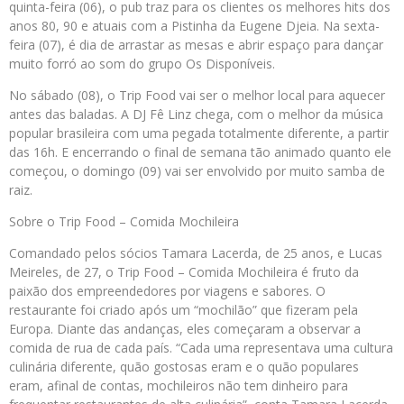
quinta-feira (06), o pub traz para os clientes os melhores hits dos
anos 80, 90 e atuais com a Pistinha da Eugene Djeia. Na sexta-
feira (07), é dia de arrastar as mesas e abrir espaço para dançar
muito forró ao som do grupo Os Disponíveis.
No sábado (08), o Trip Food vai ser o melhor local para aquecer
antes das baladas. A DJ Fê Linz chega, com o melhor da música
popular brasileira com uma pegada totalmente diferente, a partir
das 16h. E encerrando o final de semana tão animado quanto ele
começou, o domingo (09) vai ser envolvido por muito samba de
raiz.
Sobre o Trip Food – Comida Mochileira
Comandado pelos sócios Tamara Lacerda, de 25 anos, e Lucas
Meireles, de 27, o Trip Food – Comida Mochileira é fruto da
paixão dos empreendedores por viagens e sabores. O
restaurante foi criado após um “mochilão” que fizeram pela
Europa. Diante das andanças, eles começaram a observar a
comida de rua de cada país. “Cada uma representava uma cultura
culinária diferente, quão gostosas eram e o quão populares
eram, afinal de contas, mochileiros não tem dinheiro para