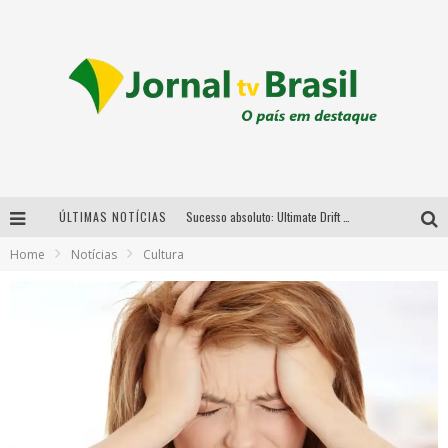
ÚLTIMAS NOTÍCIAS
Sucesso absoluto: Ultimate Drift 2026 reúne milhares de fãs e consagra campeões no Mega Space
Home
Notícias
Cultura
LMaior campeonato de drift da América Latina arrecada doações para vítimas das chuvas em MG neste fim de semana
Chega de mistério! Baianas Ozadas lança tema do carnaval de 2026 nesta terça-feira
Em abril, Boulevard Shopping BH realiza sorteio de TVs 4K