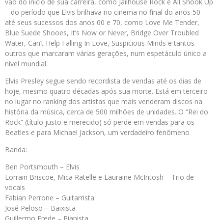
vão do início de sua carreira, como Jailhouse Rock e All Shook Up
– do período que Elvis brilhava no cinema no final do anos 50 –
até seus sucessos dos anos 60 e 70, como Love Me Tender,
Blue Suede Shooes, It’s Now or Never, Bridge Over Troubled
Water, Can’t Help Falling In Love, Suspicious Minds e tantos
outros que marcaram várias gerações, num espetáculo único a
nível mundial.
Elvis Presley segue sendo recordista de vendas até os dias de
hoje, mesmo quatro décadas após sua morte. Está em terceiro
no lugar no ranking dos artistas que mais venderam discos na
história da música, cerca de 500 milhões de unidades. O “Rei do
Rock” (título justo e merecido) só perde em vendas para os
Beatles e para Michael Jackson, um verdadeiro fenômeno
Banda:
Ben Portsmouth – Elvis
Lorrain Briscoe, Mica Ratelle e Lauraine McIntosh – Trio de
vocais
Fabian Perrone – Guitarrista
José Peloso – Baixista
Guillermo Erede – Pianista