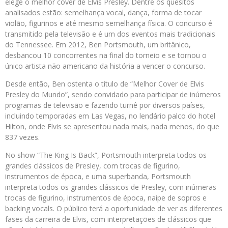
elege o melhor cover de Elvis Presley. Dentre os quesitos
analisados estão: semelhança vocal, dança, forma de tocar
violão, figurinos e até mesmo semelhança física. O concurso é
transmitido pela televisão e é um dos eventos mais tradicionais
do Tennessee. Em 2012, Ben Portsmouth, um britânico,
desbancou 10 concorrentes na final do torneio e se tornou o
único artista não americano da história a vencer o concurso.
Desde então, Ben ostenta o título de “Melhor Cover de Elvis
Presley do Mundo”, sendo convidado para participar de inúmeros
programas de televisão e fazendo turnê por diversos países,
incluindo temporadas em Las Vegas, no lendário palco do hotel
Hilton, onde Elvis se apresentou nada mais, nada menos, do que
837 vezes.
No show “The King Is Back”, Portsmouth interpreta todos os
grandes clássicos de Presley, com trocas de figurino,
instrumentos de época, e uma superbanda, Portsmouth
interpreta todos os grandes clássicos de Presley, com inúmeras
trocas de figurino, instrumentos de época, naipe de sopros e
backing vocals. O público terá a oportunidade de ver as diferentes
fases da carreira de Elvis, com interpretações de clássicos que