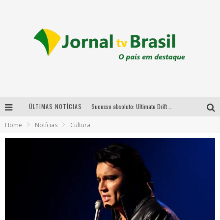
ÚLTIMAS NOTÍCIAS
Sucesso absoluto: Ultimate Drift 2026 reúne milhares de fãs e consagra campeões no Mega Space
Home
Notícias
Cultura
LMaior campeonato de drift da América Latina arrecada doações para vítimas das chuvas em MG neste fim de semana
Chega de mistério! Baianas Ozadas lança tema do carnaval de 2026 nesta terça-feira
Em abril, Boulevard Shopping BH realiza sorteio de TVs 4K