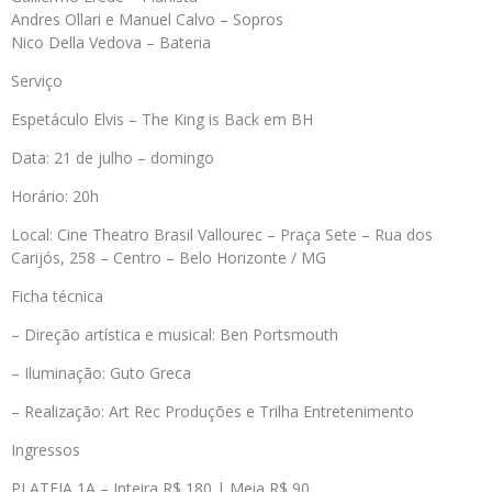
Andres Ollari e Manuel Calvo – Sopros
Nico Della Vedova – Bateria
Serviço
Espetáculo Elvis – The King is Back em BH
Data: 21 de julho – domingo
Horário: 20h
Local: Cine Theatro Brasil Vallourec – Praça Sete – Rua dos
Carijós, 258 – Centro – Belo Horizonte / MG
Ficha técnica
– Direção artística e musical: Ben Portsmouth
– Iluminação: Guto Greca
– Realização: Art Rec Produções e Trilha Entretenimento
Ingressos
PLATEIA 1A – Inteira R$ 180 | Meia R$ 90