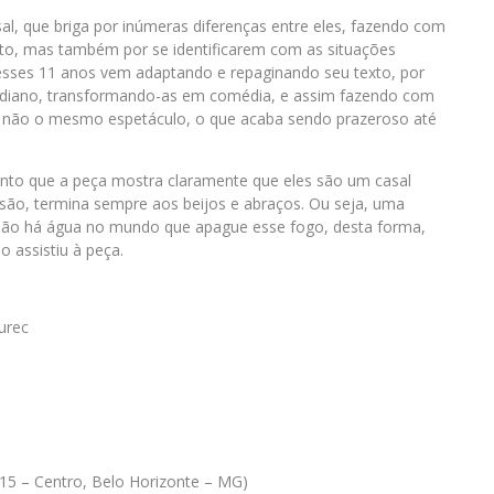
asal, que briga por inúmeras diferenças entre eles, fazendo com
exto, mas também por se identificarem com as situações
sses 11 anos vem adaptando e repaginando seu texto, por
cotidiano, transformando-as em comédia, e assim fazendo com
s, e não o mesmo espetáculo, o que acaba sendo prazeroso até
anto que a peça mostra claramente que eles são um casal
ussão, termina sempre aos beijos e abraços. Ou seja, uma
não há água no mundo que apague esse fogo, desta forma,
 assistiu à peça.
urec
315 – Centro, Belo Horizonte – MG)