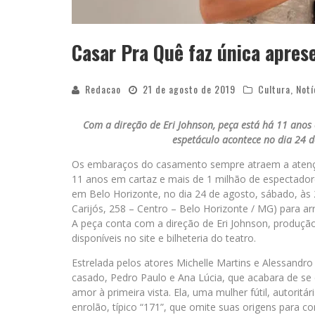
Casar Pra Quê faz única apre
Redacao
21 de agosto de 2019
Cultura
,
Notí
Com a direção de Eri Johnson, peça está há 11 anos 
espetáculo acontece no dia 24 d
Os embaraços do casamento sempre atraem a atençã
11 anos em cartaz e mais de 1 milhão de espectadore
em Belo Horizonte, no dia 24 de agosto, sábado, às 2
Carijós, 258 – Centro – Belo Horizonte / MG) para 
A peça conta com a direção de Eri Johnson, produção 
disponíveis no site e bilheteria do teatro.
Estrelada pelos atores Michelle Martins e Alessandr
casado, Pedro Paulo e Ana Lúcia, que acabara de se
amor à primeira vista. Ela, uma mulher fútil, autorit
enrolão, típico “171”, que omite suas origens para con