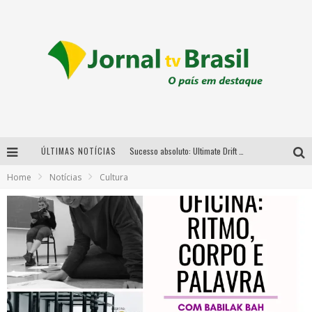
ÚLTIMAS NOTÍCIAS
Sucesso absoluto: Ultimate Drift 2026 reúne milhares de fãs e consagra campeões no Mega Space
Home
Notícias
Cultura
LMaior campeonato de drift da América Latina arrecada doações para vítimas das chuvas em MG neste fim de semana
Chega de mistério! Baianas Ozadas lança tema do carnaval de 2026 nesta terça-feira
Em abril, Boulevard Shopping BH realiza sorteio de TVs 4K