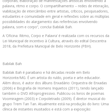
corporais; elaboração de manifestações artísticas envolvendo a
palavra, ritmo e corpo. O compartilhamento – redes de interação,
viabilização de intercâmbio entre artistas, críticos, pesquisadores,
estudantes e comunidade em geral e reflexões sobre as múltiplas
possibilidades do alargamento das referências envolvendo
palavra, som e corpo”, conclui Babilak Bah.
A ‘Oficina: Ritmo, Corpo e Palavra’ é realizada com os recursos da
Lei Municipal de incentivo à Cultura, através do edital Descentra
2018, da Prefeitura Municipal de Belo Horizonte (PBH).
Babilak Bah
Babilak Bah é paraibano e há décadas reside em Belo
Horizonte/MG. É um artista do ruído, poeta e arte-educador.
Além disso, é autor dos álbuns Enxadário: Orquestra de Enxadas
(2006) e Biografia de Homens Inquietos (2011), tendo lançado
também o DVD Afroprogressivo. Publicou os livros de poemas
Voomiragem (2003) e Corpoletrado (2009). É diretor musical do
grupo Trem Tan Tan. Atualmente está na produção do livro: Uma
clínica de instantes inusitados e está com a exposição: