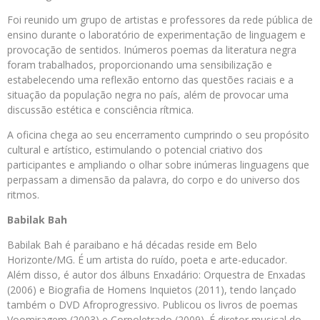
Foi reunido um grupo de artistas e professores da rede pública de
ensino durante o laboratório de experimentação de linguagem e
provocação de sentidos. Inúmeros poemas da literatura negra
foram trabalhados, proporcionando uma sensibilização e
estabelecendo uma reflexão entorno das questões raciais e a
situação da população negra no país, além de provocar uma
discussão estética e consciência rítmica.
A oficina chega ao seu encerramento cumprindo o seu propósito
cultural e artístico, estimulando o potencial criativo dos
participantes e ampliando o olhar sobre inúmeras linguagens que
perpassam a dimensão da palavra, do corpo e do universo dos
ritmos.
Babilak Bah
Babilak Bah é paraibano e há décadas reside em Belo
Horizonte/MG. É um artista do ruído, poeta e arte-educador.
Além disso, é autor dos álbuns Enxadário: Orquestra de Enxadas
(2006) e Biografia de Homens Inquietos (2011), tendo lançado
também o DVD Afroprogressivo. Publicou os livros de poemas
Voomiragem (2003) e Corpoletrado (2009). É diretor musical do