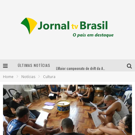
ÚLTIMAS NOTÍCIAS
LMaior campeonato de drift da América Latina arrecada doações para vítimas das chuvas em MG neste fim de semana
Home
Notícias
Cultura
Chega de mistério! Baianas Ozadas lança tema do carnaval de 2026 nesta terça-feira
Em abril, Boulevard Shopping BH realiza sorteio de TVs 4K
Sucesso absoluto: Ultimate Drift 2026 reúne milhares de fãs e consagra campeões no Mega Space