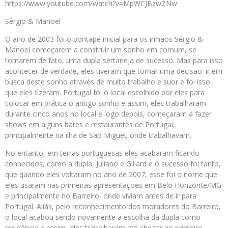
https://www.youtube.com/watch?v=MpWCJBzwZNw
Sérgio & Manoel
O ano de 2003 foi o pontapé inicial para os irmãos Sérgio &
Manoel começarem a construir um sonho em comum, se
tornarem de fato, uma dupla sertaneja de sucesso. Mas para isso
acontecer de verdade, eles tiveram que tomar uma decisão: ir em
busca deste sonho através de muito trabalho e suor e foi isso
que eles fizeram. Portugal foi o local escolhido por eles para
colocar em prática o antigo sonho e assim, eles trabalharam
durante cinco anos no local e logo depois, começaram a fazer
shows em alguns bares e restaurantes de Portugal,
principalmente na ilha de São Miguel, onde trabalhavam.
No entanto, em terras portuguesas eles acabaram ficando
conhecidos, como a dupla, Juliano e Giliard e o sucesso foi tanto,
que quando eles voltaram no ano de 2007, esse foi o nome que
eles usaram nas primeiras apresentações em Belo Horizonte/MG
e principalmente no Barreiro, onde viviam antes de ir para
Portugal. Aliás, pelo reconhecimento dos moradores do Barreiro,
o local acabou sendo novamente a escolha da dupla como
residência e assim, eles trabalharam até chegar ao primeiro