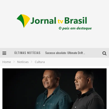
ÚLTIMAS NOTÍCIAS
Sucesso absoluto: Ultimate Drift 2026 reúne milhares de fãs e consagra campeões no Mega Space
Home
Notícias
Cultura
LMaior campeonato de drift da América Latina arrecada doações para vítimas das chuvas em MG neste fim de semana
Chega de mistério! Baianas Ozadas lança tema do carnaval de 2026 nesta terça-feira
Em abril, Boulevard Shopping BH realiza sorteio de TVs 4K