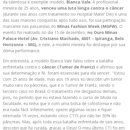
da talentosa é exemplar modelo,
Bianca Vale
. A profissional
mineira de 25 anos,
venceu uma luta longa contra o câncer
(durante seis anos com tratamento no Hospital Mater Dei) e uma
das suas maiores conquistas após tudo isso, foi sua participação
marcante nas passarelas do
Minas Fashion Week (MGFW).
O
evento foi realizado no dia 15 de dezembro,
no Ouro Minas
Palace Hotel (Av. Cristiano Machado, 4001 – Ipiranga, Belo
Horizonte – MG),
e nele, a modelo mineira foi destaque por sua
ótima performance.
Em entrevista, a modelo Bianca Vale falou sobre a batalha
enfrentada contra o
câncer (Tumor de Frantz)
e afirmou que
sua determinação e fé, foram essenciais para ela vencer. “Estou
com 25 anos de idade, mas aos 19 anos eu descobri um tumor
muito raro no pâncreas, que é o Tumor de Frantz, sendo o
terceiro caso no Brasil. O tratamento me desgastou demais,
pois, no período que eu estava fazendo o curso de Moda na
faculdade, eu tinha que ir com uma bolsa de colostomia e não
era nada fácil. Infelizmente, operei algumas vezes e fiquei
internada 19 vezes, incluindo cinco CTI’S por não ter 30% do
pâncreas. Mas, após toda essa batalha enfrentada de seis anos,
descobri que fui curada, graças a Deus! O meu último CTI foi em