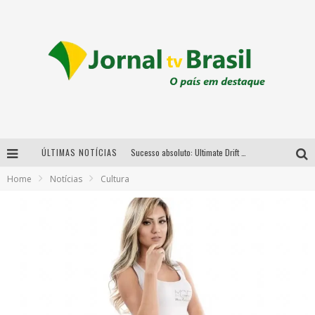
ÚLTIMAS NOTÍCIAS
Sucesso absoluto: Ultimate Drift 2026 reúne milhares de fãs e consagra campeões no Mega Space
Home
Notícias
Cultura
LMaior campeonato de drift da América Latina arrecada doações para vítimas das chuvas em MG neste fim de semana
Chega de mistério! Baianas Ozadas lança tema do carnaval de 2026 nesta terça-feira
Em abril, Boulevard Shopping BH realiza sorteio de TVs 4K