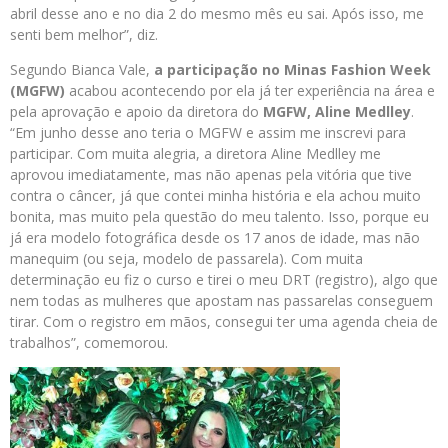
abril desse ano e no dia 2 do mesmo mês eu sai. Após isso, me
senti bem melhor”, diz.
Segundo Bianca Vale,
a participação no Minas Fashion Week
(MGFW)
acabou acontecendo por ela já ter experiência na área e
pela aprovação e apoio da diretora do
MGFW, Aline Medlley
.
“Em junho desse ano teria o MGFW e assim me inscrevi para
participar. Com muita alegria, a diretora Aline Medlley me
aprovou imediatamente, mas não apenas pela vitória que tive
contra o câncer, já que contei minha história e ela achou muito
bonita, mas muito pela questão do meu talento. Isso, porque eu
já era modelo fotográfica desde os 17 anos de idade, mas não
manequim (ou seja, modelo de passarela). Com muita
determinação eu fiz o curso e tirei o meu DRT (registro), algo que
nem todas as mulheres que apostam nas passarelas conseguem
tirar. Com o registro em mãos, consegui ter uma agenda cheia de
trabalhos”, comemorou.