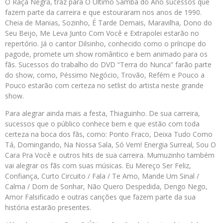
O Raça Negra, traz para O Último Samba do Ano sucessos que
fazem parte da carreira e que estouraram nos anos de 1990.
Cheia de Manias, Sozinho, É Tarde Demais, Maravilha, Dono do
Seu Beijo, Me Leva Junto Com Você e Extrapolei estarão no
repertório. Já o cantor Dilsinho, conhecido como o príncipe do
pagode, promete um show romântico e bem animado para os
fãs. Sucessos do trabalho do DVD “Terra do Nunca” farão parte
do show, como, Péssimo Negócio, Trovão, Refém e Pouco a
Pouco estarão com certeza no setlist do artista neste grande
show.
Para alegrar ainda mais a festa, Thiaguinho. De sua carreira,
sucessos que o público conhece bem e que estão com toda
certeza na boca dos fãs, como: Ponto Fraco, Deixa Tudo Como
Tá, Domingando, Na Nossa Sala, Só Vem! Energia Surreal, Sou O
Cara Pra Você e outros hits de sua carreira. Mumuzinho também
vai alegrar os fãs com suas músicas. Eu Mereço Ser Feliz,
Confiança, Curto Circuito / Fala / Te Amo, Mande Um Sinal /
Calma / Dom de Sonhar, Não Quero Despedida, Dengo Nego,
Amor Falsificado e outras canções que fazem parte da sua
história estarão presentes.