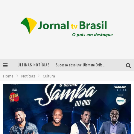
ÚLTIMAS NOTÍCIAS
Sucesso absoluto: Ultimate Drift 2026 reúne milhares de fãs e consagra campeões no Mega Space
Home
Notícias
Cultura
LMaior campeonato de drift da América Latina arrecada doações para vítimas das chuvas em MG neste fim de semana
Chega de mistério! Baianas Ozadas lança tema do carnaval de 2026 nesta terça-feira
Em abril, Boulevard Shopping BH realiza sorteio de TVs 4K