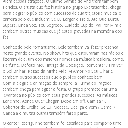
Além dessas atrações, O Último Samba do Ano trará também
Péricles. O artista que fez história no grupo Exaltasamba, chega
para alegrar o público com sucessos de sua trajetória musical e
carreira solo que incluem: Se Eu Largar o Freio, Até Que Durou,
Supera, Linda Voz, Teu Segredo, Cuidado Cupido, Vai Por Mim e
também outras músicas que já estão gravadas na memória dos
fãs.
Conhecido pelo romantismo, Belo também vai fazer presença
neste grande evento. No show, hits que estouraram nas rádios e
fizeram dele, um dos maiores nomes da música brasileira, como,
Perfume, Defeito Meu, Intriga da Oposição, Reinventar / Pra Ver
o Sol Brilhar, Razão da Minha Vida, Vi Amor No Seu Olhar e
também outros sucessos que o público conhece bem.
Com a alegria e animação de sempre, a Turma do Pagode
também chega para agitar a festa. O grupo promete dar uma
levantada no público com seus grandes sucessos. As músicas
Lancinho, Aonde Quer Chegar, Deixa em off, Camisa 10,
Cobertor de Orelha, Se Eu Pudesse, Desliga e Vem / Gamei /
Gandaia e muitas outras também farão parte.
O cantor Rodriguinho também foi escalado para compor o time