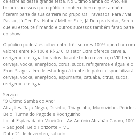
de estrelas dessa grande festa. No Último Samba do Ano, ele
tocará sucessos que o público conhece bem e que também
fizeram parte da sua carreira no grupo Os Travessos. Para / Vai
Passar, Já Deu Pra Notar / Melhor Eu Ir, Já Deu pra Notar, Sorria
que eu estou te filmando e outros sucessos também farão parte
do show.
O público poderá escolher entre três setores 100% open bar com
valores entre R$ 100 e R$ 210. O setor Extra oferece cerveja,
refrigerante e água liberados durante todo o evento; o VIP terá
cerveja, vodka, energético, citrus, sucos, refrigerante e água; e o
Front Stage, além de estar logo à frente do palco, disponibilizará
cerveja, vodka, energético, espumante, catuaba, citrus, sucos,
refrigerante e água.
Serviço
“O Último Samba do Ano”
Atrações: Raça Negra, Dilsinho, Thiaguinho, Mumuzinho, Péricles,
Belo, Turma do Pagode e Rodriguinho
Local: Esplanada do Mineirão – Av. Antônio Abrahão Caram, 1001
– São José, Belo Horizonte – MG
Data: 21 de dezembro, sábado