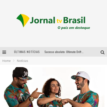
ÚLTIMAS NOTÍCIAS
Sucesso absoluto: Ultimate Drift 2026 reúne milhares de fãs e consagra campeões no Mega Space
Home
Notícias
LMaior campeonato de drift da América Latina arrecada doações para vítimas das chuvas em MG neste fim de semana
Chega de mistério! Baianas Ozadas lança tema do carnaval de 2026 nesta terça-feira
Em abril, Boulevard Shopping BH realiza sorteio de TVs 4K