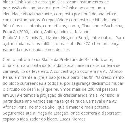
bloco Funk You ao destaque. Eles tocam instrumentos de
percussão de samba em ritmo de funk e possuem uma
identidade visual marcante, composta por boné de aba reta e
camisa estampados. O repertório é composto de hits dos anos
90 até os dias atuais, com artistas, como, Claudinho e Buchecha,
Furacão 2000, Latino, Anitta, Ludmilla, Kevi
nho,
Pablo Vittar Dennis DJ, Livinho, Nego do Borel, entre outros. Para
agitar ainda mais os foliões, o mascote FunkCão tem presença
garantida nos ensaios e nos desfiles.
Com o patrocínio da Skol e da Prefeitura de Belo Horizonte,
o funk tomará conta da folia da capital mineira na terça-feira de
carnaval, 25 de fevereiro. A concentração ocorrerá na Av. Afonso
Pena, em frente à Igreja São José, a partir das 9h. “O crescimento
do bloco surpreendeu a todos e, por segurança decidimos mudar
o circuito do desfile, já que reunimos mais de 200 mil pessoas
em 2019 e temos a projeção de crescer ainda mais. Por isso, a
partir deste ano vamos sair na terça-feira de Carnaval e na Av.
Afonso Pena, no trio da Skol, que é maior e mais potente.
Seguiremos até a Praça da Estação, onde ocorrerá a dispersão”,
explica o idealizador do bloco, Lucas Moraes.