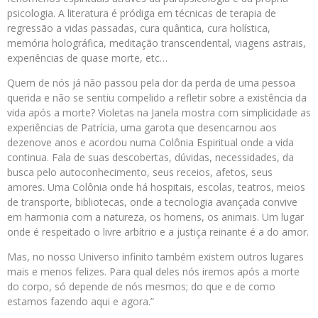
psicologia. A literatura é pródiga em técnicas de terapia de
regressão a vidas passadas, cura quântica, cura holística,
memória holográfica, meditação transcendental, viagens astrais,
experiências de quase morte, etc…
Quem de nós já não passou pela dor da perda de uma pessoa
querida e não se sentiu compelido a refletir sobre a existência da
vida após a morte? Violetas na Janela mostra com simplicidade as
experiências de Patrícia, uma garota que desencarnou aos
dezenove anos e acordou numa Colônia Espiritual onde a vida
continua. Fala de suas descobertas, dúvidas, necessidades, da
busca pelo autoconhecimento, seus receios, afetos, seus
amores. Uma Colônia onde há hospitais, escolas, teatros, meios
de transporte, bibliotecas, onde a tecnologia avançada convive
em harmonia com a natureza, os homens, os animais. Um lugar
onde é respeitado o livre arbítrio e a justiça reinante é a do amor.
Mas, no nosso Universo infinito também existem outros lugares
mais e menos felizes. Para qual deles nós iremos após a morte
do corpo, só depende de nós mesmos; do que e de como
estamos fazendo aqui e agora.”