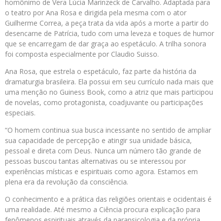
homônimo de Vera Lúcia Marinzeck de Carvalho. Adaptada para
o teatro por Ana Rosa e dirigida pela mesma com o ator
Guilherme Correa, a peça trata da vida após a morte a partir do
desencarne de Patrícia, tudo com uma leveza e toques de humor
que se encarregam de dar graça ao espetáculo. A trilha sonora
foi composta especialmente por Claudio Suisso.
Ana Rosa, que estrela o espetáculo, faz parte da história da
dramaturgia brasileira. Ela possui em seu currículo nada mais que
uma menção no Guiness Book, como a atriz que mais participou
de novelas, como protagonista, coadjuvante ou participações
especiais.
“O homem continua sua busca incessante no sentido de ampliar
sua capacidade de percepção e atingir sua unidade básica,
pessoal e direta com Deus. Nunca um número tão grande de
pessoas buscou tantas alternativas ou se interessou por
experiências místicas e espirituais como agora. Estamos em
plena era da revolução da consciência.
O conhecimento e a prática das religiões orientais e ocidentais é
uma realidade. Até mesmo a Ciência procura explicação para
fenômenos espirituais através da parapsicologia e da própria