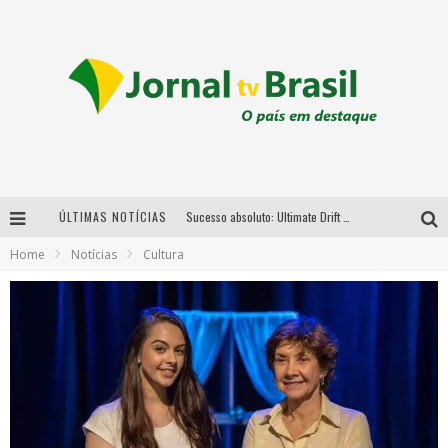
Sucesso absoluto: Ultimate Drift 2026 reúne milhares de fãs e consagra campeões no Mega Space
ÚLTIMAS NOTÍCIAS
LMaior campeonato de drift da América Latina arrecada doações para vítimas das chuvas em MG neste fim de semana
Home
Notícias
Cultura
Chega de mistério! Baianas Ozadas lança tema do carnaval de 2026 nesta terça-feira
Em abril, Boulevard Shopping BH realiza sorteio de TVs 4K