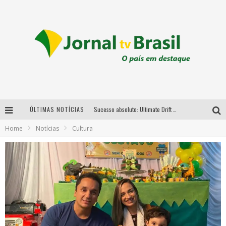
ÚLTIMAS NOTÍCIAS
Sucesso absoluto: Ultimate Drift 2026 reúne milhares de fãs e consagra campeões no Mega Space
Home
Notícias
Cultura
LMaior campeonato de drift da América Latina arrecada doações para vítimas das chuvas em MG neste fim de semana
Chega de mistério! Baianas Ozadas lança tema do carnaval de 2026 nesta terça-feira
Em abril, Boulevard Shopping BH realiza sorteio de TVs 4K