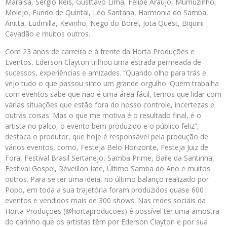
Maraísa, Sérgio Reis, Gusttavo Lima, Felipe Araújo, Mumuzinho,
Molejo, Fundo de Quintal, Léo Santana, Harmonia do Samba,
Anitta, Ludmilla, Kevinho, Nego do Borel, Jota Quest, Biquini
Cavadão e muitos outros.
Com 23 anos de carreira e à frente da Horta Produções e
Eventos, Ederson Clayton trilhou uma estrada permeada de
sucessos, experiências e amizades. “Quando olho para trás e
vejo tudo o que passou sinto um grande orgulho. Quem trabalha
com eventos sabe que não é uma área fácil, temos que lidar com
várias situações que estão fora do nosso controle, incertezas e
outras coisas. Mas o que me motiva é o resultado final, é o
artista no palco, o evento bem produzido e o público feliz”,
destaca o produtor, que hoje é responsável pela produção de
vários eventos, como, Festeja Belo Horizonte, Festeja Juiz de
Fora, Festival Brasil Sertanejo, Samba Prime, Baile da Santinha,
Festival Gospel, Réveillon Iate, Último Samba do Ano e muitos
outros. Para se ter uma ideia, no último balanço realizado por
Popo, em toda a sua trajetória foram produzidos quase 600
eventos e vendidos mais de 300 shows. Nas redes sociais da
Horta Produções (@hortaproducoes) é possível ter uma amostra
do carinho que os artistas têm por Ederson Clayton e por sua