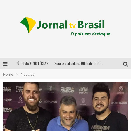
ÚLTIMAS NOTÍCIAS
Sucesso absoluto: Ultimate Drift 2026 reúne milhares de fãs e consagra campeões no Mega Space
Home
Notícias
LMaior campeonato de drift da América Latina arrecada doações para vítimas das chuvas em MG neste fim de semana
Chega de mistério! Baianas Ozadas lança tema do carnaval de 2026 nesta terça-feira
Em abril, Boulevard Shopping BH realiza sorteio de TVs 4K