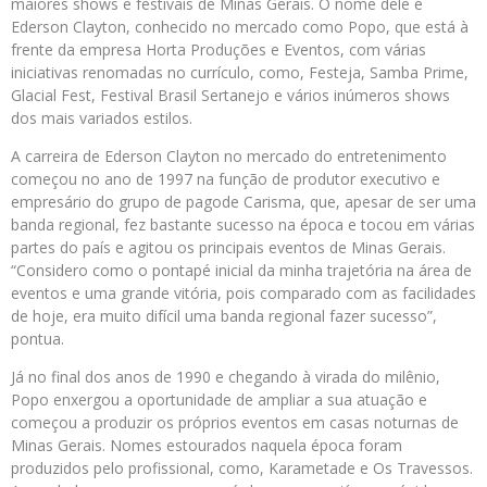
maiores shows e festivais de Minas Gerais. O nome dele é
Ederson Clayton, conhecido no mercado como Popo, que está à
frente da empresa Horta Produções e Eventos, com várias
iniciativas renomadas no currículo, como, Festeja, Samba Prime,
Glacial Fest, Festival Brasil Sertanejo e vários inúmeros shows
dos mais variados estilos.
A carreira de Ederson Clayton no mercado do entretenimento
começou no ano de 1997 na função de produtor executivo e
empresário do grupo de pagode Carisma, que, apesar de ser uma
banda regional, fez bastante sucesso na época e tocou em várias
partes do país e agitou os principais eventos de Minas Gerais.
“Considero como o pontapé inicial da minha trajetória na área de
eventos e uma grande vitória, pois comparado com as facilidades
de hoje, era muito difícil uma banda regional fazer sucesso”,
pontua.
Já no final dos anos de 1990 e chegando à virada do milênio,
Popo enxergou a oportunidade de ampliar a sua atuação e
começou a produzir os próprios eventos em casas noturnas de
Minas Gerais. Nomes estourados naquela época foram
produzidos pelo profissional, como, Karametade e Os Travessos.