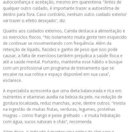
autoconfiança e aceitação, mesmo em quarentena. “Antes de
qualquer outro cuidado, é importante trazer a autoestima de
dentro para fora. Caso contrário, nenhum outro cuidado exterior
vai trazer o efeito desejado”, diz.
Quanto aos cuidados externos, Camila destaca a alimentação e
os exercicíos físicos. “No isolamento muita gente tem esquecido
de continuar se movimentando com frequência. Além da
retenção de líquido, flacidez e ganho de peso que isso pode
causar, a falta de exercícios também prejudica a saúde física e
até a saúde mental. Portanto, mantenha esse hábito e busque
com um profissional um programa de treinamento que se
encaixe na sua rotina e espaço disponível em sua casa”,
esclarece.
A especialista acrescenta que uma dieta balanceada e rica em
nutrientes e vitaminas auxilia na beleza da pele, na redução de
gordura localizada, reduz manchas, acne, dentre outros. “Invista
na ingestão de muitas frutas, verduras, legumes, proteínas
magras – como frango e peixe grelhado – e muita hidratação
com água, sucos naturais e chás”, recomenda.
Além disso, o indicado é manter uma rotina de skin care e