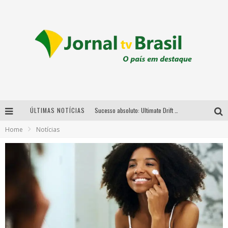
ÚLTIMAS NOTÍCIAS
Sucesso absoluto: Ultimate Drift 2026 reúne milhares de fãs e consagra campeões no Mega Space
Home
Notícias
LMaior campeonato de drift da América Latina arrecada doações para vítimas das chuvas em MG neste fim de semana
Chega de mistério! Baianas Ozadas lança tema do carnaval de 2026 nesta terça-feira
Em abril, Boulevard Shopping BH realiza sorteio de TVs 4K