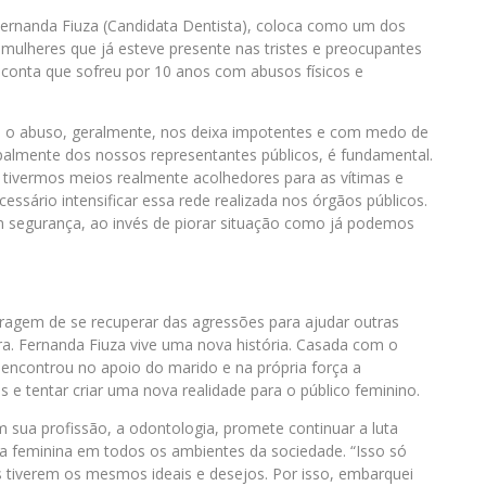
 Fernanda Fiuza (Candidata Dentista), coloca como um dos
mulheres que já esteve presente nas tristes e preocupantes
ta conta que sofreu por 10 anos com abusos físicos e
ois o abuso, geralmente, nos deixa impotentes e com medo de
cipalmente dos nossos representantes públicos, é fundamental.
tivermos meios realmente acolhedores para as vítimas e
cessário intensificar essa rede realizada nos órgãos públicos.
m segurança, ao invés de piorar situação como já podemos
ragem de se recuperar das agressões para ajudar outras
a. Fernanda Fiuza vive uma nova história. Casada com o
a encontrou no apoio do marido e na própria força a
 e tentar criar uma nova realidade para o público feminino.
m sua profissão, a odontologia, promete continuar a luta
nça feminina em todos os ambientes da sociedade. “Isso só
s tiverem os mesmos ideais e desejos. Por isso, embarquei