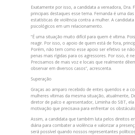
Exatamente por isso, a candidata a vereadora, Dra.
principais destaques esse tema. Fernanda é uma das 
estatísticas de violência contra a mulher. A candida
psicológicos em um relacionamento.
“É uma situação muito difícil para quem é vítima. P
reagir. Por isso, o apoio de quem está de fora, prin
Porém, não tem como esse apoio ser efetivo se não 
penas mais rígidas para os agressores. Por isso, é ne
Precisamos de mais voz e locais que realmente dêe
observar em diversos casos”, acrescenta.
Superação
Graças ao amparo recebido de entes queridos e a co
mulheres vítimas da mesma situação, atualmente, Dr
diretor de palco e apresentador, Liminha do SBT, el
motivação que precisava para enfrentar os obstáculos
Assim, a candidata que também luta pelos direitos e
diária para combater a violência e valorizar a prese
será possível quando nossos representantes político