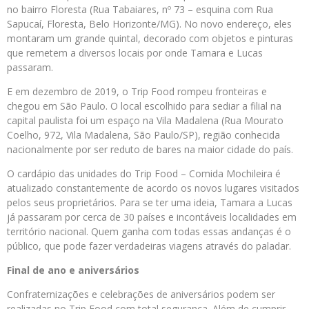
no bairro Floresta (Rua Tabaiares, nº 73 – esquina com Rua
Sapucaí, Floresta, Belo Horizonte/MG). No novo endereço, eles
montaram um grande quintal, decorado com objetos e pinturas
que remetem a diversos locais por onde Tamara e Lucas
passaram.
E em dezembro de 2019, o Trip Food rompeu fronteiras e
chegou em São Paulo. O local escolhido para sediar a filial na
capital paulista foi um espaço na Vila Madalena (Rua Mourato
Coelho, 972, Vila Madalena, São Paulo/SP), região conhecida
nacionalmente por ser reduto de bares na maior cidade do país.
O cardápio das unidades do Trip Food – Comida Mochileira é
atualizado constantemente de acordo os novos lugares visitados
pelos seus proprietários. Para se ter uma ideia, Tamara a Lucas
já passaram por cerca de 30 países e incontáveis localidades em
território nacional. Quem ganha com todas essas andanças é o
público, que pode fazer verdadeiras viagens através do paladar.
Final de ano e aniversários
Confraternizações e celebrações de aniversários podem ser
realizadas no Trip Food com total segurança. Além de cumprir