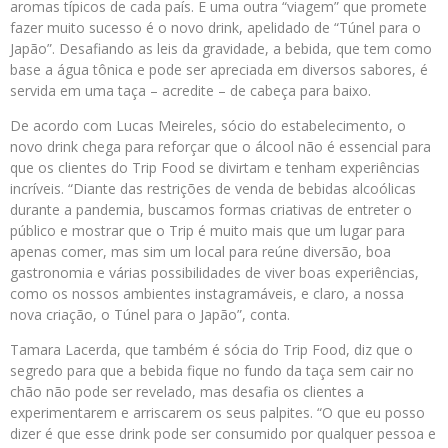
aromas típicos de cada país. E uma outra “viagem” que promete
fazer muito sucesso é o novo drink, apelidado de “Túnel para o
Japão”. Desafiando as leis da gravidade, a bebida, que tem como
base a água tônica e pode ser apreciada em diversos sabores, é
servida em uma taça – acredite – de cabeça para baixo.
De acordo com Lucas Meireles, sócio do estabelecimento, o
novo drink chega para reforçar que o álcool não é essencial para
que os clientes do Trip Food se divirtam e tenham experiências
incríveis. “Diante das restrições de venda de bebidas alcoólicas
durante a pandemia, buscamos formas criativas de entreter o
público e mostrar que o Trip é muito mais que um lugar para
apenas comer, mas sim um local para reúne diversão, boa
gastronomia e várias possibilidades de viver boas experiências,
como os nossos ambientes instagramáveis, e claro, a nossa
nova criação, o Túnel para o Japão”, conta.
Tamara Lacerda, que também é sócia do Trip Food, diz que o
segredo para que a bebida fique no fundo da taça sem cair no
chão não pode ser revelado, mas desafia os clientes a
experimentarem e arriscarem os seus palpites. “O que eu posso
dizer é que esse drink pode ser consumido por qualquer pessoa e