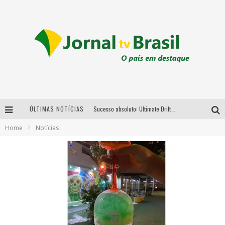
ÚLTIMAS NOTÍCIAS
Sucesso absoluto: Ultimate Drift 2026 reúne milhares de fãs e consagra campeões no Mega Space
Home
Notícias
LMaior campeonato de drift da América Latina arrecada doações para vítimas das chuvas em MG neste fim de semana
Chega de mistério! Baianas Ozadas lança tema do carnaval de 2026 nesta terça-feira
Em abril, Boulevard Shopping BH realiza sorteio de TVs 4K