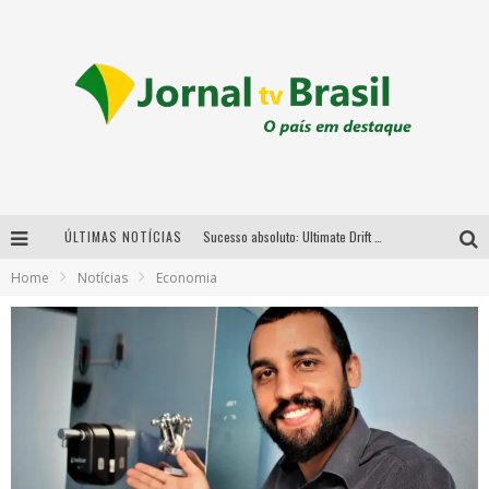
ÚLTIMAS NOTÍCIAS
Sucesso absoluto: Ultimate Drift 2026 reúne milhares de fãs e consagra campeões no Mega Space
Home
Notícias
Economia
LMaior campeonato de drift da América Latina arrecada doações para vítimas das chuvas em MG neste fim de semana
Chega de mistério! Baianas Ozadas lança tema do carnaval de 2026 nesta terça-feira
Em abril, Boulevard Shopping BH realiza sorteio de TVs 4K