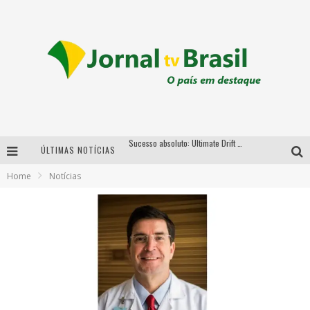
Sucesso absoluto: Ultimate Drift 2026 reúne milhares de fãs e consagra campeões no Mega Space
ÚLTIMAS NOTÍCIAS
LMaior campeonato de drift da América Latina arrecada doações para vítimas das chuvas em MG neste fim de semana
Home
Notícias
Chega de mistério! Baianas Ozadas lança tema do carnaval de 2026 nesta terça-feira
Em abril, Boulevard Shopping BH realiza sorteio de TVs 4K