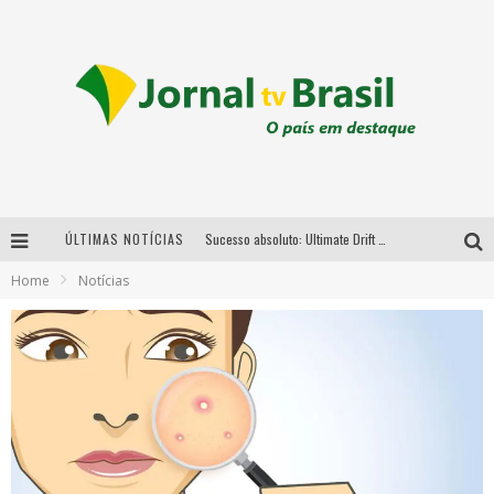
ÚLTIMAS NOTÍCIAS
Sucesso absoluto: Ultimate Drift 2026 reúne milhares de fãs e consagra campeões no Mega Space
Home
Notícias
LMaior campeonato de drift da América Latina arrecada doações para vítimas das chuvas em MG neste fim de semana
Chega de mistério! Baianas Ozadas lança tema do carnaval de 2026 nesta terça-feira
Em abril, Boulevard Shopping BH realiza sorteio de TVs 4K